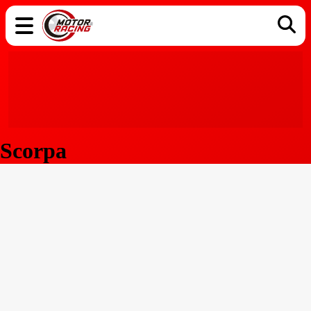
COCHES
ELÉCTRICOS
DGT
TECNOLOGÍA
MOTOS
MOTOGP
RACING
Scorpa