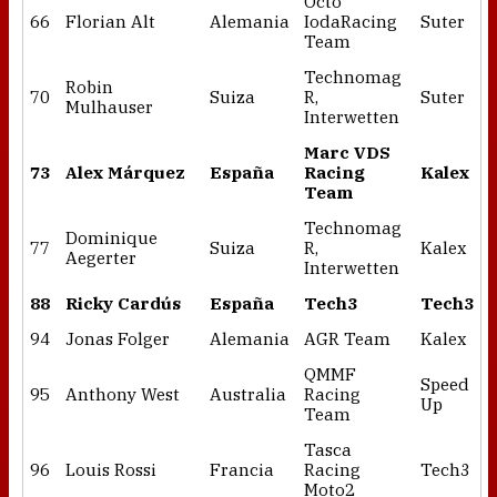
Octo
66
Florian Alt
Alemania
IodaRacing
Suter
Team
Technomag
Robin
70
Suiza
R,
Suter
Mulhauser
Interwetten
Marc VDS
73
Alex Márquez
España
Racing
Kalex
Team
Technomag
Dominique
77
Suiza
R,
Kalex
Aegerter
Interwetten
88
Ricky Cardús
España
Tech3
Tech3
94
Jonas Folger
Alemania
AGR Team
Kalex
QMMF
Speed
95
Anthony West
Australia
Racing
Up
Team
Tasca
96
Louis Rossi
Francia
Racing
Tech3
Moto2