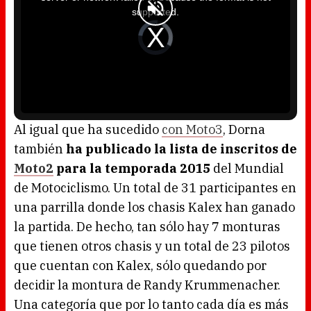
a
supported.
m
o
d
V
a
i
l
d
w
e
i
o
n
P
d
l
o
a
w
y
.
e
r
i
s
l
o
Al igual que ha sucedido
con Moto3
, Dorna
a
d
también
ha publicado la lista de inscritos de
i
n
g
Moto2
para la temporada 2015
del Mundial
.
de Motociclismo. Un total de 31 participantes en
una parrilla donde los chasis Kalex han ganado
la partida. De hecho, tan sólo hay 7 monturas
que tienen otros chasis y un total de 23 pilotos
que cuentan con Kalex, sólo quedando por
decidir la montura de Randy Krummenacher.
Una categoría que por lo tanto cada día es más