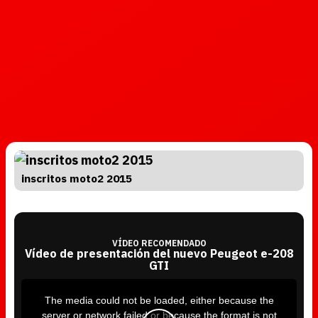
inscritos moto2 2015
VÍDEO RECOMENDADO
Vídeo de presentación del nuevo Peugeot e-208
GTI
T
h
i
The media could not be loaded, either because the
s
i
server or network failed or because the format is not
s