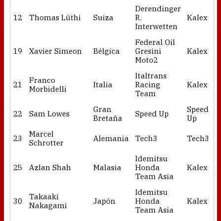
Derendinger
12
Thomas Lüthi
Suiza
R.
Kalex
Interwetten
Federal Oil
19
Xavier Simeon
Bélgica
Gresini
Kalex
Moto2
Italtrans
Franco
21
Italia
Racing
Kalex
Morbidelli
Team
Gran
Speed
22
Sam Lowes
Speed Up
Bretaña
Up
Marcel
23
Alemania
Tech3
Tech3
Schrotter
Idemitsu
25
Azlan Shah
Malasia
Honda
Kalex
Team Asia
Idemitsu
Takaaki
30
Japón
Honda
Kalex
Nakagami
Team Asia