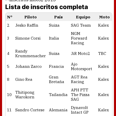
Lista de inscritos completa
Nº
Piloto
País
Equipo
Moto
2
Jesko Raffin
Suiza
SAG Team
Kalex
NGM
3
Simone Corsi
Italia
Forward
Kalex
Racing
Randy
4
Suiza
JiR Moto2
TBC
Krummenacher
Ajo
5
Johann Zarco
Francia
Kalex
Motorsport
Gran
AGT Rea
8
Gino Rea
Kalex
Bretaña
Racing
APH PTT
Thitipong
10
Tailandia
The Pizza
Kalex
Warokorn
SAG
Dynavolt
11
Sandro Cortese
Alemania
Kalex
Intact GP