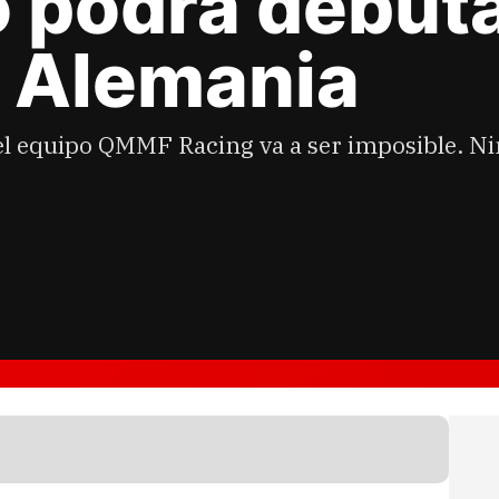
o podrá debut
n Alemania
el equipo QMMF Racing va a ser imposible. N