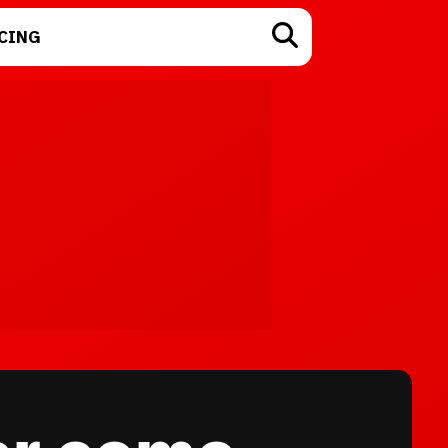
CING
TECNOLOGÍA