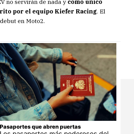
V no servirán de nada y
como único
ito por el equipo Kiefer Racing
. El
 debut en Moto2.
Pasaportes que abren puertas
Los pasaportes más poderosos del