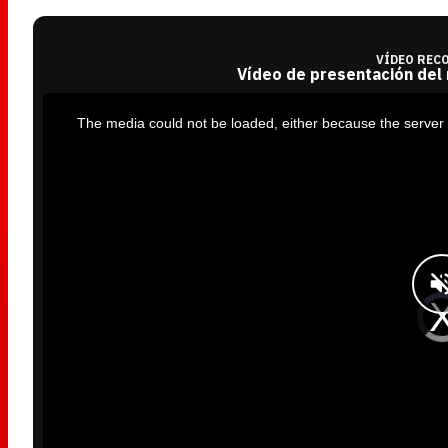
VÍDEO REC
Vídeo de presentación del
T
h
i
The media could not be loaded, either because the server 
s
i
s
a
m
o
d
a
l
w
i
n
d
o
w
.
V
i
d
e
o
P
l
a
y
e
r
i
s
l
o