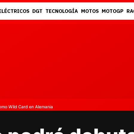
ELÉCTRICOS
DGT
TECNOLOGÍA
MOTOS
MOTOGP
RA
DGT
RACING
como Wild Card en Alemania