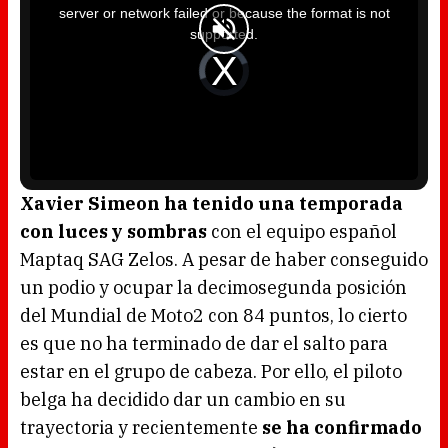
i
server or network failed or because the format is not
s
a
supported.
m
o
d
V
a
i
l
d
w
e
i
o
n
P
d
l
o
a
w
y
.
e
r
i
s
l
o
Xavier Simeon ha tenido una temporada
a
d
con luces y sombras
con el equipo español
i
n
g
Maptaq SAG Zelos. A pesar de haber conseguido
.
un podio y ocupar la decimosegunda posición
del Mundial de Moto2 con 84 puntos, lo cierto
es que no ha terminado de dar el salto para
estar en el grupo de cabeza. Por ello, el piloto
belga ha decidido dar un cambio en su
trayectoria y recientemente
se ha confirmado