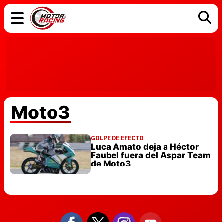
COCHES
ELÉCTRICOS
DGT
TECNOLOGÍA
MOTOS
MOTOGP
RACING
Moto3
GOLPE DE EFECTO
Luca Amato deja a Héctor
Faubel fuera del Aspar Team
de Moto3