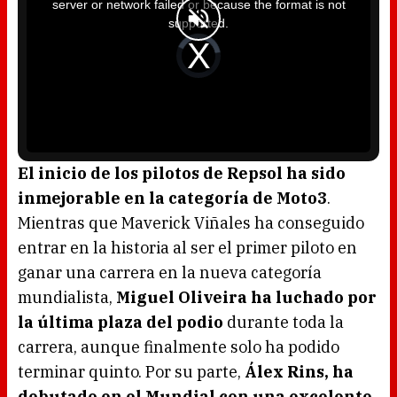
server or network failed or because the format is not
s
a
supported.
m
o
d
V
a
i
l
d
w
e
i
o
n
P
d
l
o
a
w
y
.
e
r
i
s
l
o
El inicio de los pilotos de Repsol ha sido
a
d
inmejorable en la categoría de Moto3
.
i
n
g
Mientras que Maverick Viñales ha conseguido
.
entrar en la historia al ser el primer piloto en
ganar una carrera en la nueva categoría
mundialista,
Miguel Oliveira ha luchado por
la última plaza del podio
durante toda la
carrera, aunque finalmente solo ha podido
terminar quinto. Por su parte,
Álex Rins, ha
debutado en el Mundial con una excelente