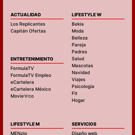
ACTUALIDAD
LIFESTYLE W
Los Replicantes
Bekia
Capitán Ofertas
Moda
Belleza
Pareja
Padres
Salud
ENTRETENIMIENTO
Mascotas
FormulaTV
Navidad
FormulaTV Empleo
Viajes
eCartelera
Psicología
eCartelera México
Fit
Movie'n'co
Hogar
LIFESTYLE M
SERVICIOS
MENzig
Diseño web