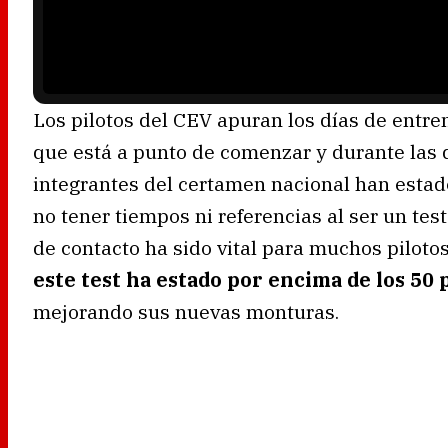
a
d
i
n
g
.
Los pilotos del CEV apuran los días de entr
que está a punto de comenzar y durante las d
integrantes del certamen nacional han estado 
no tener tiempos ni referencias al ser un test
de contacto ha sido vital para muchos piloto
este test ha estado por encima de los 50 
mejorando sus nuevas monturas.