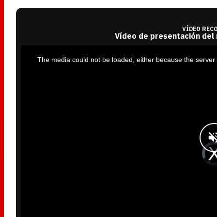
VÍDEO REC
Vídeo de presentación del
T
h
i
The media could not be loaded, either because the server 
s
i
s
a
m
o
d
a
l
w
i
n
d
o
w
.
V
i
d
e
o
P
l
a
y
e
r
i
s
l
o