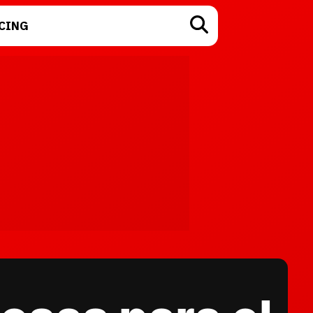
CING
TECNOLOGÍA