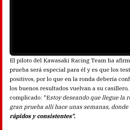
l
a
y
e
r
i
s
l
o
a
d
i
n
g
.
El piloto del Kawasaki Racing Team ha afir
prueba será especial para él y es que los te
positivos, por lo que en la ronda debería co
los buenos resultados vuelvan a su casillero
complicado: "E
stoy deseando que llegue la 
gran prueba allí hace unas semanas, donde
rápidos y consistentes".