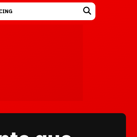
CING
TECNOLOGÍA