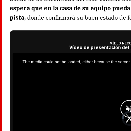
espera que en la casa de su equipo pueda
pista,
donde confirmará su buen estado de f
VÍDEO REC
Vídeo de presentación del
T
h
i
The media could not be loaded, either because the server 
s
i
s
a
m
o
d
a
l
w
i
n
d
o
w
.
V
i
d
e
o
P