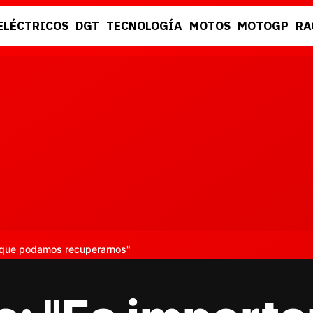
ELÉCTRICOS
DGT
TECNOLOGÍA
MOTOS
MOTOGP
RA
DGT
RACING
 que podamos recuperarnos"