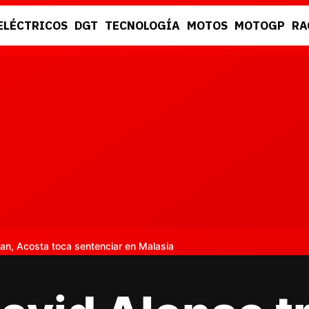
ELÉCTRICOS
DGT
TECNOLOGÍA
MOTOS
MOTOGP
RA
DGT
RACING
an, Acosta toca sentenciar en Malasia