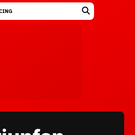
CING
TECNOLOGÍA