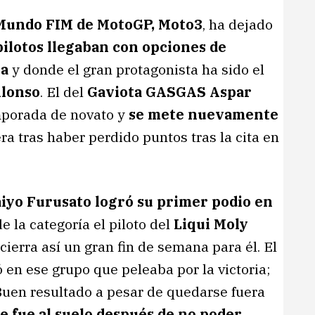
Mundo FIM de MotoGP, Moto3
, ha dejado
pilotos llegaban con opciones de
ta
y donde el gran protagonista ha sido el
Alonso
. El del
Gaviota GASGAS Aspar
mporada de novato y
se mete nuevamente
era tras haber perdido puntos tras la cita en
iyo Furusato logró su primer podio en
e la categoría el piloto del
Liqui Moly
 cierra así un gran fin de semana para él. El
ó en ese grupo que peleaba por la victoria;
Buen resultado a pesar de quedarse fuera
 fue al suelo después de no poder