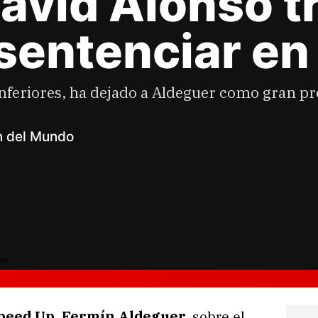
avid Alonso tr
sentenciar en
inferiores, ha dejado a Aldeguer como gran pr
n del Mundo
Speed Up, Fermín Aldeguer
, sobre el