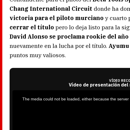
Chang International Circuit
donde ha dom
victoria para el piloto murciano
y cuarto 
cerrar el título
pero lo deja listo para la si
David Alonso se proclama rookie del año
nuevamente en la lucha por el título.
Ayumu S
puntos muy valiosos.
VÍDEO REC
Vídeo de presentación del
T
h
i
The media could not be loaded, either because the server 
s
i
s
a
m
o
d
a
l
w
i