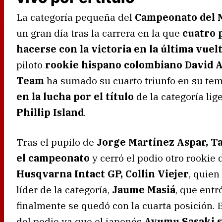
La categoría pequeña del
Campeonato del 
un gran día tras la carrera en la que
cuatro 
hacerse con la victoria en la última vuel
piloto
rookie hispano colombiano David 
Team
ha sumado su cuarto triunfo en su te
en la lucha por el título
de la categoría lig
Phillip Island
.
Tras el pupilo de
Jorge Martínez Aspar, Ta
el campeonato
y cerró el podio otro rookie d
Husqvarna Intact GP, Collin Viejer
, quien
líder de la categoría,
Jaume Masiá
, que entr
finalmente se quedó con la cuarta posición. 
del podio ya que el japonés
Ayumu Sasaki se