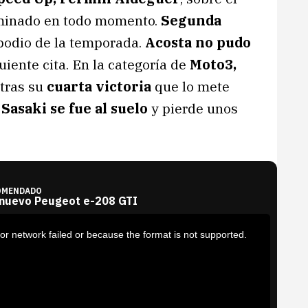
inado en todo momento.
Segunda
podio de la temporada.
Acosta no pudo
guiente cita. En la categoría de
Moto3,
tras su
cuarta victoria
que lo mete
asaki se fue al suelo
y pierde unos
OMENDADO
 nuevo Peugeot e-208 GTI
or network failed or because the format is not supported.