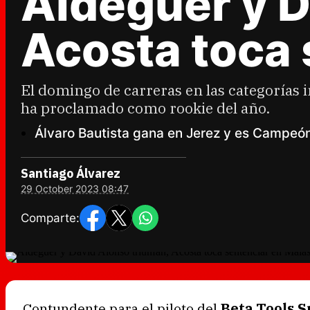
Aldeguer y D
Acosta toca 
El domingo de carreras en las categorías 
ha proclamado como rookie del año.
Álvaro Bautista gana en Jerez y es Campeó
Santiago Álvarez
29 October 2023 08:47
Comparte:
Contundente para el piloto del
Beta Tools 