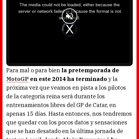
i
The media could not be loaded, either because the
s
i
server or network failed or because the format is not
s
a
supported.
m
o
d
V
a
i
l
d
w
e
i
o
n
P
d
l
o
a
w
y
.
e
r
i
s
l
o
Para mal o para bien
la pretemporada de
a
d
MotoGP
en este 2014 ha terminado
y la
i
n
g
próxima vez que veamos en pista a los pilotos
.
de la categoría reina será durante los
entrenamientos libres del GP de Catar, en
apenas 15 días. Hasta entonces, nos tendremos
que quedar con los pocos datos y sensaciones
que se han desatado en la última jornada de