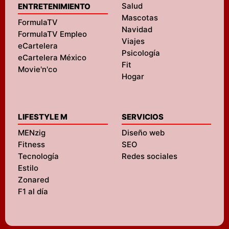
Salud
ENTRETENIMIENTO
Mascotas
FormulaTV
Navidad
FormulaTV Empleo
Viajes
eCartelera
Psicología
eCartelera México
Fit
Movie'n'co
Hogar
LIFESTYLE M
SERVICIOS
MENzig
Diseño web
Fitness
SEO
Tecnología
Redes sociales
Estilo
Zonared
F1 al día