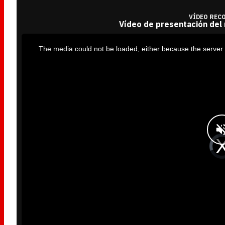
VÍDEO REC
Vídeo de presentación del
T
h
i
The media could not be loaded, either because the server 
s
i
s
a
m
o
d
a
l
w
i
n
d
o
w
.
V
i
d
e
o
P
l
a
y
e
r
i
s
l
o
a
d
i