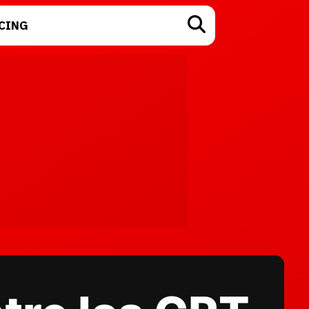
CING
TECNOLOGÍA