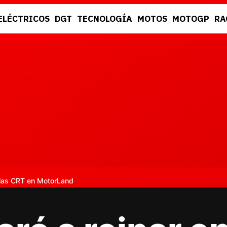
ELÉCTRICOS
DGT
TECNOLOGÍA
MOTOS
MOTOGP
RA
DGT
RACING
e las CRT en MotorLand