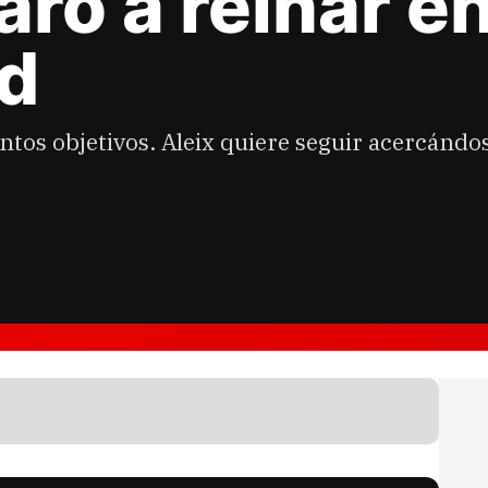
aró a reinar e
d
intos objetivos. Aleix quiere seguir acercándos