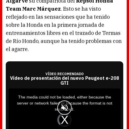
Algarve
su compatriota del
Repsol Honda
Team Marc Márquez
. Esto se ha visto
reflejado en las sensaciones que ha tenido
sobre la Honda en la primera jornada de
entrenamientos libres en el trazado de Termas
de Río Hondo, aunque ha tenido problemas con
el agarre.
VÍDEO RECOMENDADO
Vídeo de presentación del nuevo Peugeot e-208
GTI
T
h
i
The media could not be loaded, either because the
s
i
server or network failed or because the format is not
s
a
supported.
m
o
d
V
a
i
l
d
w
e
i
o