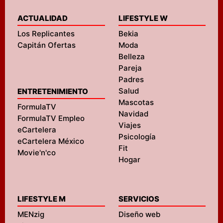
ACTUALIDAD
LIFESTYLE W
Los Replicantes
Bekia
Capitán Ofertas
Moda
Belleza
Pareja
Padres
Salud
ENTRETENIMIENTO
Mascotas
FormulaTV
Navidad
FormulaTV Empleo
Viajes
eCartelera
Psicología
eCartelera México
Fit
Movie'n'co
Hogar
LIFESTYLE M
SERVICIOS
MENzig
Diseño web