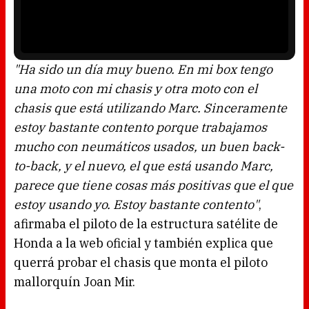
n
P
d
l
o
a
w
y
.
e
r
i
s
l
o
"Ha sido un día muy bueno. En mi box tengo
a
d
una moto con mi chasis y otra moto con el
i
n
g
chasis que está utilizando Marc. Sinceramente
.
estoy bastante contento porque trabajamos
mucho con neumáticos usados, un buen back-
to-back, y el nuevo, el que está usando Marc,
parece que tiene cosas más positivas que el que
estoy usando yo. Estoy bastante contento"
,
afirmaba el piloto de la estructura satélite de
Honda a la web oficial y también explica que
querrá probar el chasis que monta el piloto
mallorquín Joan Mir.