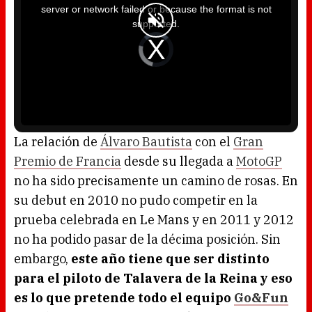
i
server or network failed or because the format is not
s
a
supported.
m
o
d
V
a
i
l
d
w
e
i
o
n
P
d
l
o
a
w
y
.
e
r
i
s
l
o
La relación de
Álvaro Bautista
con el
Gran
a
d
Premio de Francia
desde su llegada a
MotoGP
i
n
g
no ha sido precisamente un camino de rosas. En
.
su debut en 2010 no pudo competir en la
prueba celebrada en Le Mans y en 2011 y 2012
no ha podido pasar de la décima posición. Sin
embargo,
este año tiene que ser distinto
para el piloto de Talavera de la Reina y eso
es lo que pretende todo el equipo
Go&Fun