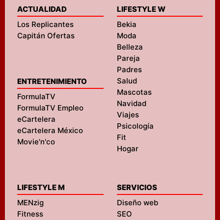
ACTUALIDAD
LIFESTYLE W
Los Replicantes
Bekia
Capitán Ofertas
Moda
Belleza
Pareja
Padres
Salud
ENTRETENIMIENTO
Mascotas
FormulaTV
Navidad
FormulaTV Empleo
Viajes
eCartelera
Psicología
eCartelera México
Fit
Movie'n'co
Hogar
LIFESTYLE M
SERVICIOS
MENzig
Diseño web
Fitness
SEO