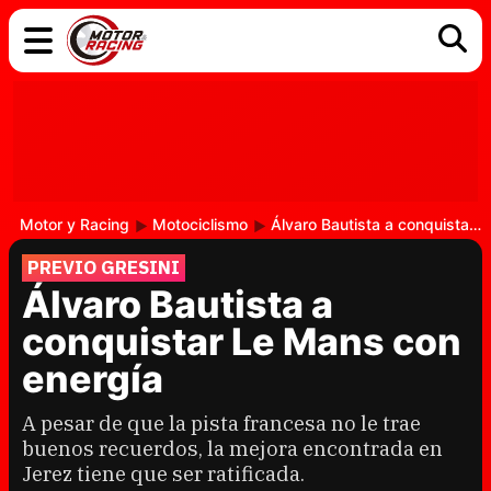
COCHES
ELÉCTRICOS
DGT
TECNOLOGÍA
MOTOS
MOTOGP
RACING
Motor y Racing
Motociclismo
Álvaro Bautista a conquistar Le Mans con energía
PREVIO GRESINI
Álvaro Bautista a
conquistar Le Mans con
energía
A pesar de que la pista francesa no le trae
buenos recuerdos, la mejora encontrada en
Jerez tiene que ser ratificada.