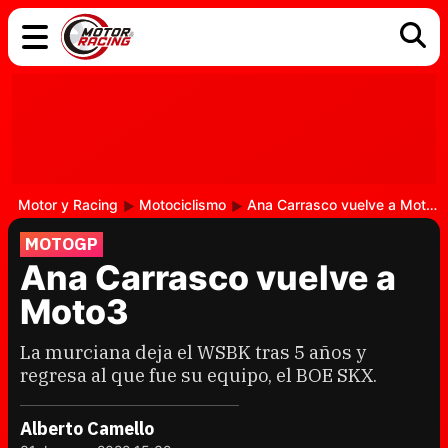
COCHES
ELÉCTRICOS
DGT
TECNOLOGÍA
MOTOS
MOTOGP
RACING
Motor y Racing
Motociclismo
Ana Carrasco vuelve a Moto3
MOTOGP
Ana Carrasco vuelve a
Moto3
La murciana deja el WSBK tras 5 años y
regresa al que fue su equipo, el BOE SKX.
Alberto Camello