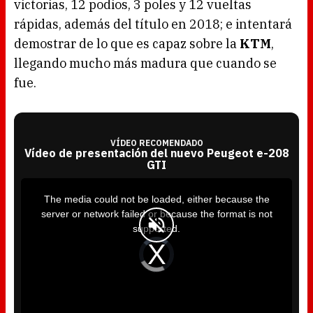
victorias, 12 podios, 3 poles y 12 vueltas
rápidas, además del título en 2018; e intentará
demostrar de lo que es capaz sobre la
KTM
,
llegando mucho más madura que cuando se
fue.
VÍDEO RECOMENDADO
Vídeo de presentación del nuevo Peugeot e-208
GTI
T
h
i
The media could not be loaded, either because the
s
i
server or network failed or because the format is not
s
a
supported.
m
o
d
V
a
i
l
d
w
e
i
o
n
P
d
l
o
a
w
y
.
e