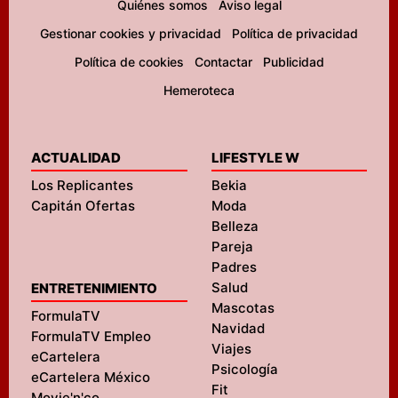
Quiénes somos
Aviso legal
Gestionar cookies y privacidad
Política de privacidad
Política de cookies
Contactar
Publicidad
Hemeroteca
ACTUALIDAD
LIFESTYLE W
Los Replicantes
Bekia
Capitán Ofertas
Moda
Belleza
Pareja
Padres
Salud
ENTRETENIMIENTO
Mascotas
FormulaTV
Navidad
FormulaTV Empleo
Viajes
eCartelera
Psicología
eCartelera México
Fit
Movie'n'co