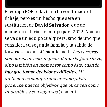
r
i
s
l
o
El equipo BOE todavía no ha confirmado el
a
d
fichaje, pero es un hecho que será en
i
n
g
sustitución de
David Salvador
, que de
.
momento estaría sin equipo para 2022. Ana no
se va de un equipo cualquiera, sino de uno que
considera su segunda familia, y la salida de
Kawasaki no la está siendo fácil.
"Las carreras
son duras, no sólo en pista, donde la gente te ve,
sino también en momentos como éste, cuando
hay que tomar decisiones difíciles
. Mi
ambición es siempre crecer como piloto,
ponerme nuevos objetivos que otros ven como
imposibles y conseguirlos"
, comenta.