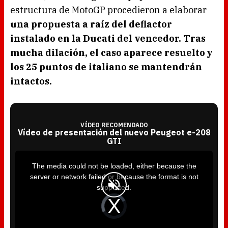
estructura de MotoGP procedieron a elaborar
una propuesta a raíz del deflactor
instalado en la Ducati del vencedor. Tras
mucha dilación, el caso aparece resuelto y
los 25 puntos de italiano se mantendrán
intactos.
VÍDEO RECOMENDADO
Vídeo de presentación del nuevo Peugeot e-208
GTI
T
h
i
The media could not be loaded, either because the
s
i
server or network failed or because the format is not
s
a
supported.
m
o
d
V
a
i
l
d
w
e
i
o
n
P