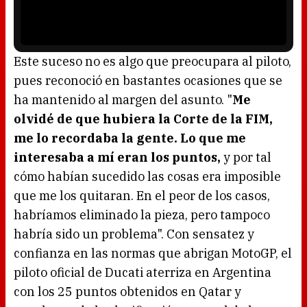
d
l
o
a
w
y
.
e
r
i
s
l
o
Este suceso no es algo que preocupara al piloto,
a
d
pues reconoció en bastantes ocasiones que se
i
n
g
ha mantenido al margen del asunto. "
Me
.
olvidé de que hubiera la Corte de la FIM,
me lo recordaba la gente. Lo que me
interesaba a mí eran los puntos,
y por tal
cómo habían sucedido las cosas era imposible
que me los quitaran. En el peor de los casos,
habríamos eliminado la pieza, pero tampoco
habría sido un problema". Con sensatez y
confianza en las normas que abrigan MotoGP, el
piloto oficial de Ducati aterriza en Argentina
con los 25 puntos obtenidos en Qatar y