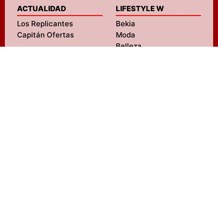
ACTUALIDAD
LIFESTYLE W
Los Replicantes
Bekia
Capitán Ofertas
Moda
Belleza
Pareja
Padres
Salud
ENTRETENIMIENTO
Mascotas
FormulaTV
Navidad
FormulaTV Empleo
Viajes
eCartelera
Psicología
eCartelera México
Fit
Movie'n'co
Hogar
LIFESTYLE M
SERVICIOS
MENzig
Diseño web
Fitness
SEO