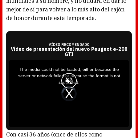
mundiales a su nombre, y no dudará en dar lo
mejor de sí para volver a lo más alto del cajón
de honor durante esta temporada.
VÍDEO RECOMENDADO
Vídeo de presentación del nuevo Peugeot e-208
GTI
T
h
i
The media could not be loaded, either because the
s
i
server or network failed or because the format is not
s
a
supported.
m
o
d
V
a
i
l
d
w
e
i
o
n
P
d
l
o
a
w
y
.
e
r
i
s
l
o
Con casi 36 años (once de ellos como
a