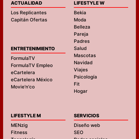
ACTUALIDAD
LIFESTYLE W
Los Replicantes
Bekia
Capitán Ofertas
Moda
Belleza
Pareja
Padres
Salud
ENTRETENIMIENTO
Mascotas
FormulaTV
Navidad
FormulaTV Empleo
Viajes
eCartelera
Psicología
eCartelera México
Fit
Movie'n'co
Hogar
LIFESTYLE M
SERVICIOS
MENzig
Diseño web
Fitness
SEO