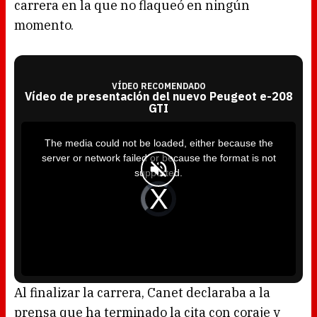
carrera en la que no flaqueó en ningún
momento.
VÍDEO RECOMENDADO
Vídeo de presentación del nuevo Peugeot e-208
GTI
T
h
i
The media could not be loaded, either because the
s
i
server or network failed or because the format is not
s
a
supported.
m
o
d
V
a
i
l
d
w
e
i
o
n
P
d
l
o
a
w
y
.
e
r
i
s
l
o
Al finalizar la carrera, Canet declaraba a la
a
d
prensa que ha terminado la cita con coraje y
i
n