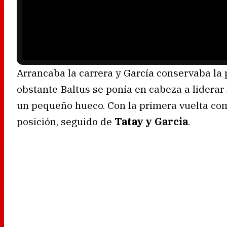
l
o
a
d
i
n
g
.
Arrancaba la carrera y García conservaba la 
obstante Baltus se ponía en cabeza a liderar
un pequeño hueco. Con la primera vuelta co
posición, seguido de
Tatay y Garcia
.