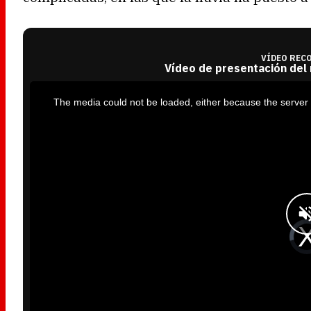
VÍDEO REC
Vídeo de presentación del
T
h
i
The media could not be loaded, either because the server 
s
i
s
a
m
o
d
a
l
w
i
n
d
o
w
.
V
i
d
e
o
P
l
a
y
e
r
i
s