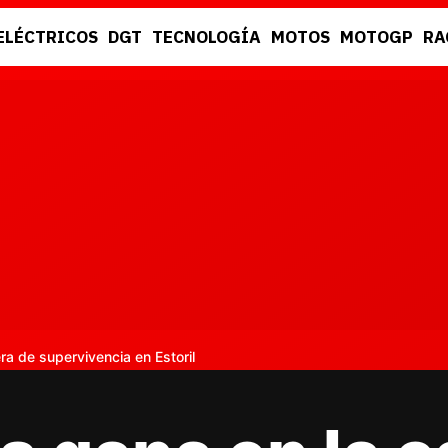
ELÉCTRICOS
DGT
TECNOLOGÍA
MOTOS
MOTOGP
RA
DGT
RACING
ra de supervivencia en Estoril