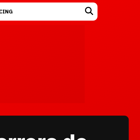
CING
TECNOLOGÍA