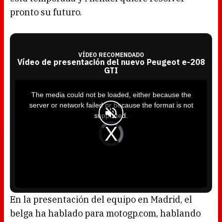
pronto su futuro.
VÍDEO RECOMENDADO
Vídeo de presentación del nuevo Peugeot e-208
GTI
T
h
i
The media could not be loaded, either because the
s
i
server or network failed or because the format is not
s
a
supported.
m
o
d
V
a
i
l
d
w
e
i
o
n
P
d
l
o
a
w
y
.
e
r
i
s
l
o
En la presentación del equipo en Madrid, el
a
d
belga ha hablado para motogp.com, hablando
i
n
g