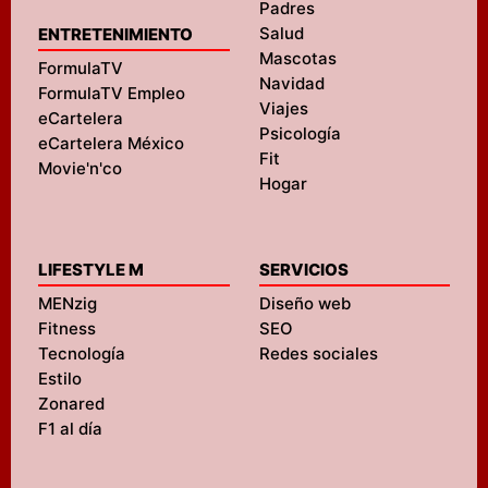
Padres
Salud
ENTRETENIMIENTO
Mascotas
FormulaTV
Navidad
FormulaTV Empleo
Viajes
eCartelera
Psicología
eCartelera México
Fit
Movie'n'co
Hogar
LIFESTYLE M
SERVICIOS
MENzig
Diseño web
Fitness
SEO
Tecnología
Redes sociales
Estilo
Zonared
F1 al día