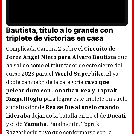
n
P
d
l
o
a
w
y
.
e
r
i
s
l
Bautista, título a lo grande con
o
a
d
triplete de victorias en casa
i
n
g
.
Complicada Carrera 2 sobre el
Circuito de
Jerez Ángel Nieto
para Álvaro Bautista
que
ha salido como el triunfador de este cierre del
curso 2023 para el
World Superbike
. El ya
doble campeón de la categoría
tuvo que
pelear duro con Jonathan Rea y Toprak
Razgatlioglu
para lograr este triplete en suelo
andaluz donde
Rea se fue al suelo cuando
lideraba
dejando la batalla entre el de
Ducati
y el de
Yamaha
. Finalmente, Toprak
Razgatlioglu tuvo que conformarse con la