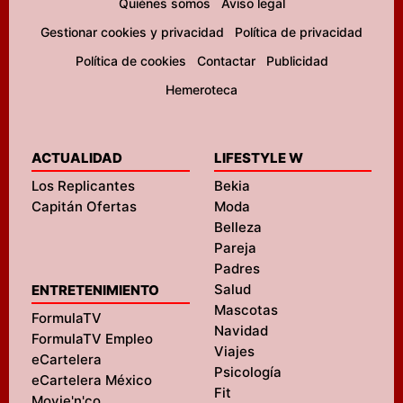
Quiénes somos
Aviso legal
Gestionar cookies y privacidad
Política de privacidad
Política de cookies
Contactar
Publicidad
Hemeroteca
ACTUALIDAD
LIFESTYLE W
Los Replicantes
Bekia
Capitán Ofertas
Moda
Belleza
Pareja
Padres
Salud
ENTRETENIMIENTO
Mascotas
FormulaTV
Navidad
FormulaTV Empleo
Viajes
eCartelera
Psicología
eCartelera México
Fit
Movie'n'co