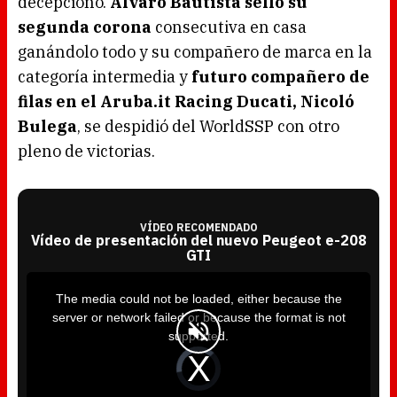
decepcionó.
Álvaro Bautista selló su
segunda corona
consecutiva en casa
ganándolo todo y su compañero de marca en la
categoría intermedia y
futuro compañero de
filas en el Aruba.it Racing Ducati, Nicoló
Bulega
, se despidió del WorldSSP con otro
pleno de victorias.
VÍDEO RECOMENDADO
Vídeo de presentación del nuevo Peugeot e-208
GTI
T
h
i
The media could not be loaded, either because the
s
i
server or network failed or because the format is not
s
a
supported.
m
o
d
V
a
i
l
d
w
e
i
o