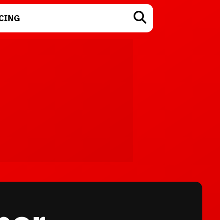
CING
TECNOLOGÍA