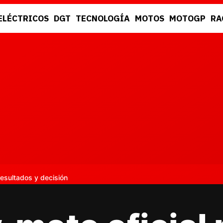
ELÉCTRICOS
DGT
TECNOLOGÍA
MOTOS
MOTOGP
RA
DGT
RACING
resultados y decisión