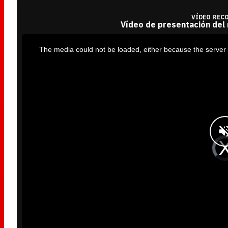
VÍDEO REC
Vídeo de presentación del
T
h
i
The media could not be loaded, either because the server 
s
i
s
a
m
o
d
a
l
w
i
n
d
o
w
.
V
i
d
e
o
P
l
a
y
e
r
i
s
l
o
a
d
i