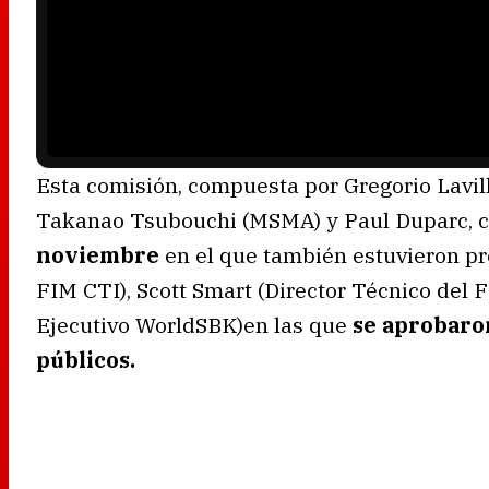
r
i
s
l
o
a
d
i
n
g
.
Esta comisión, compuesta por Gregorio Lavill
Takanao Tsubouchi (MSMA) y Paul Duparc, c
noviembre
en el que también estuvieron p
FIM CTI), Scott Smart (Director Técnico del 
Ejecutivo WorldSBK)en las que
se aprobaro
públicos.