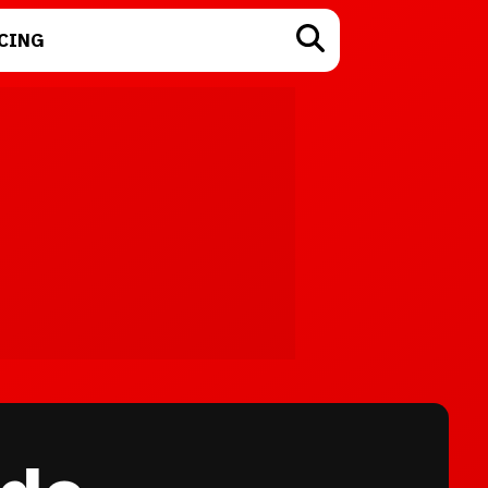
CING
TECNOLOGÍA