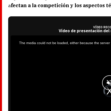
a
fectan a la competición y los aspectos té
VÍDEO REC
Vídeo de presentación del
T
h
i
The media could not be loaded, either because the server 
s
i
s
a
m
o
d
a
l
w
i
n
d
o
w
.
V
i
d
e
o
P
l
a
y
e