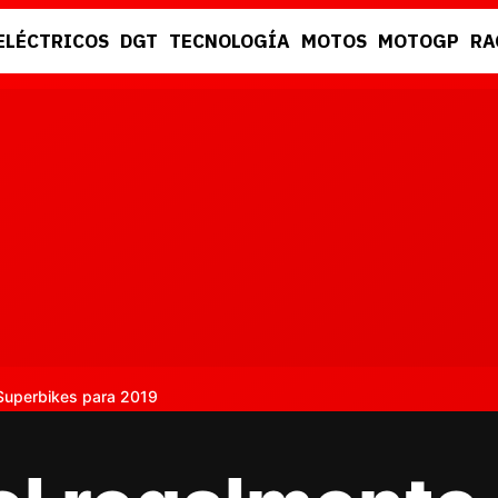
ELÉCTRICOS
DGT
TECNOLOGÍA
MOTOS
MOTOGP
RA
DGT
RACING
Superbikes para 2019