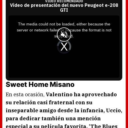
VÍDEO RECOMENDADO
Vídeo de presentación del nuevo Peugeot e-208
GTI
T
h
i
The media could not be loaded, either because the
s
i
server or network failed or because the format is not
s
a
supported.
m
o
d
V
a
i
l
d
w
e
i
o
n
P
d
l
o
a
w
y
.
e
r
i
s
l
Sweet Home Misano
o
a
d
i
En esta ocasión,
Valentino ha aprovechado
n
g
.
su relación casi fraternal con su
inseparable amigo desde la infancia, Uccio,
para dedicar también una mención
especial a su película favorita, 'The Blues