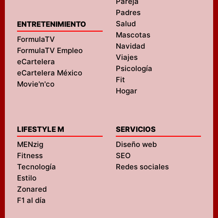
Pareja
Padres
Salud
ENTRETENIMIENTO
Mascotas
FormulaTV
Navidad
FormulaTV Empleo
Viajes
eCartelera
Psicología
eCartelera México
Fit
Movie'n'co
Hogar
LIFESTYLE M
SERVICIOS
MENzig
Diseño web
Fitness
SEO
Tecnología
Redes sociales
Estilo
Zonared
F1 al día