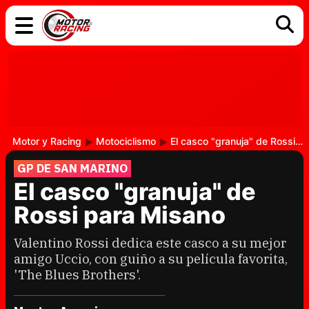
COCHES
ELÉCTRICOS
DGT
TECNOLOGÍA
MOTOS
MOTOGP
RACING
Motor y Racing
Motociclismo
El casco "granuja" de Rossi para Misano
GP DE SAN MARINO
El casco "granuja" de
Rossi para Misano
Valentino Rossi dedica este casco a su mejor
amigo Uccio, con guiño a su película favorita,
'The Blues Brothers'.