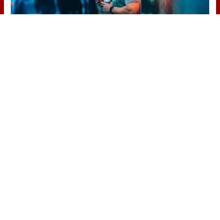
¿Sabes qué baja tu ánimo?
Lo haces todos los días y afecta cómo
te sientes