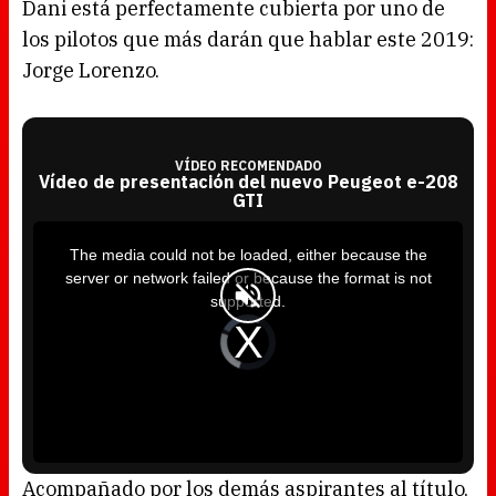
Dani está perfectamente cubierta por uno de
los pilotos que más darán que hablar este 2019:
Jorge Lorenzo.
VÍDEO RECOMENDADO
Vídeo de presentación del nuevo Peugeot e-208
GTI
T
h
i
The media could not be loaded, either because the
s
i
server or network failed or because the format is not
s
a
supported.
m
o
d
V
a
i
l
d
w
e
i
o
n
P
d
l
o
a
w
y
.
e
r
i
s
l
o
Acompañado por los demás aspirantes al título,
a