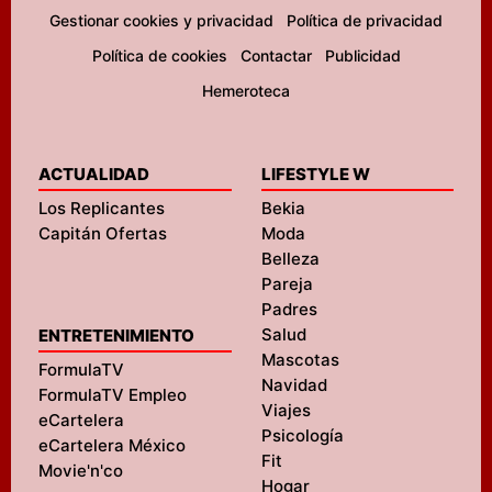
Gestionar cookies y privacidad
Política de privacidad
Política de cookies
Contactar
Publicidad
Hemeroteca
ACTUALIDAD
LIFESTYLE W
Los Replicantes
Bekia
Capitán Ofertas
Moda
Belleza
Pareja
Padres
Salud
ENTRETENIMIENTO
Mascotas
FormulaTV
Navidad
FormulaTV Empleo
Viajes
eCartelera
Psicología
eCartelera México
Fit
Movie'n'co
Hogar