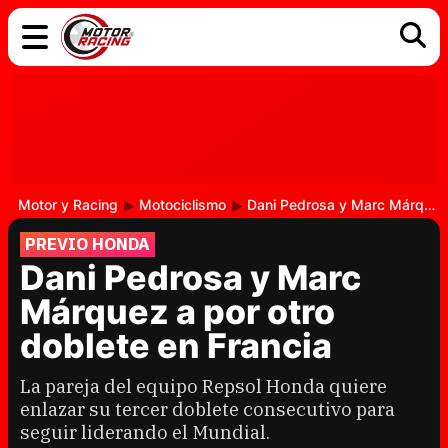
COCHES
ELÉCTRICOS
DGT
TECNOLOGÍA
MOTOS
MOTOGP
RACING
Motor y Racing
Motociclismo
Dani Pedrosa y Marc Márquez a por otro doblete en Francia
PREVIO HONDA
Dani Pedrosa y Marc
Márquez a por otro
doblete en Francia
La pareja del equipo Repsol Honda quiere
enlazar su tercer doblete consecutivo para
seguir liderando el Mundial.