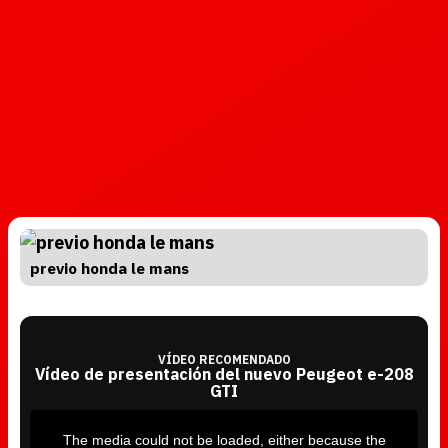
previo honda le mans
VÍDEO RECOMENDADO
Vídeo de presentación del nuevo Peugeot e-208
GTI
T
h
i
The media could not be loaded, either because the
s