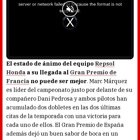
i
server or network failed or because the format is not
s
a
supported.
m
o
d
V
a
i
l
d
w
e
i
o
n
P
d
l
o
a
w
y
.
e
r
i
s
l
o
El estado de ánimo del equipo
Repsol
a
d
Honda
a su llegada al
Gran Premio de
i
n
g
Francia
no puede ser mejor
. Marc Márquez
.
es líder del campeonato justo por delante de su
compañero Dani Pedrosa y ambos pilotos han
acumulado dos dobletes en las dos últimas
citas de la temporada con una victoria para
cada uno de ellos. El Gran Premio de España
además dejó un buen sabor de boca en un