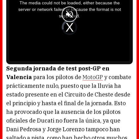
i
The media could not be loaded, either because the
s
i
server or network failed or because the format is not
s
a
supported.
m
o
d
V
a
i
l
d
w
e
i
o
n
P
d
l
o
a
w
y
.
e
r
i
s
l
o
Segunda jornada de test post-GP en
a
d
Valencia
para los pilotos de
MotoGP
y combate
i
n
g
prácticamente nulo, puesto que la lluvia ha
.
estado presente en el Circuito de Cheste desde
el principio y hasta el final de la jornada. Esto
ha provocado que la ausencia de los pilotos
oficiales de Ducati no fuera la única, ya que
Dani Pedrosa y Jorge Lorenzo tampoco han
saltado a pista, como han hecho otros muchos.