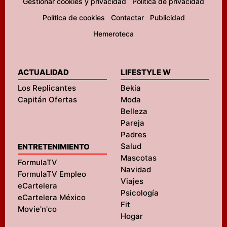
Gestionar cookies y privacidad
Política de privacidad
Política de cookies
Contactar
Publicidad
Hemeroteca
ACTUALIDAD
LIFESTYLE W
Los Replicantes
Bekia
Capitán Ofertas
Moda
Belleza
Pareja
Padres
Salud
ENTRETENIMIENTO
Mascotas
FormulaTV
Navidad
FormulaTV Empleo
Viajes
eCartelera
Psicología
eCartelera México
Fit
Movie'n'co
Hogar