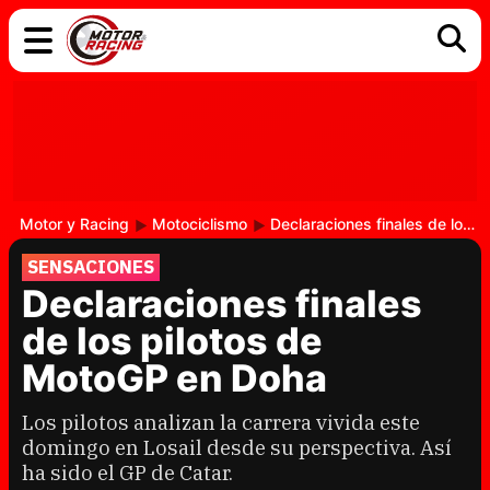
COCHES
ELÉCTRICOS
DGT
TECNOLOGÍA
MOTOS
MOTOGP
RACING
Motor y Racing
Motociclismo
Declaraciones finales de los pilotos de MotoGP en Doha
SENSACIONES
Declaraciones finales
de los pilotos de
MotoGP en Doha
Los pilotos analizan la carrera vivida este
domingo en Losail desde su perspectiva. Así
ha sido el GP de Catar.