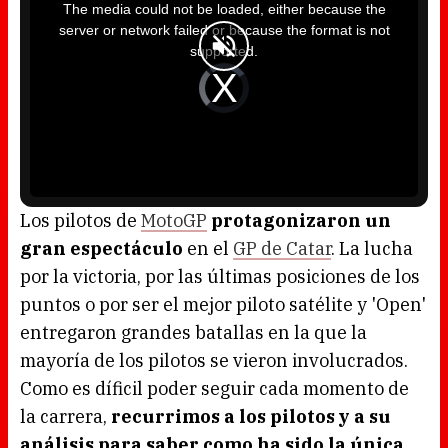
i
The media could not be loaded, either because the
s
i
server or network failed or because the format is not
s
a
supported.
m
o
d
V
a
i
l
d
w
e
i
o
n
P
d
l
o
a
w
y
.
e
r
i
s
l
o
Los pilotos de
MotoGP
protagonizaron un
a
d
gran espectáculo
en el
GP de Catar
. La lucha
i
n
g
por la victoria, por las últimas posiciones de los
.
puntos o por ser el mejor piloto satélite y 'Open'
entregaron grandes batallas en la que la
mayoría de los pilotos se vieron involucrados.
Como es díficil poder seguir cada momento de
la carrera,
recurrimos a los pilotos y a su
análisis para saber como ha sido la única