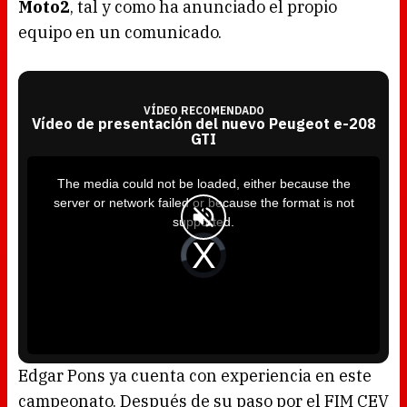
Moto2
, tal y como ha anunciado el propio
equipo en un comunicado.
VÍDEO RECOMENDADO
Vídeo de presentación del nuevo Peugeot e-208
GTI
T
h
i
The media could not be loaded, either because the
s
i
server or network failed or because the format is not
s
a
supported.
m
o
d
V
a
i
l
d
w
e
i
o
n
P
d
l
o
a
w
y
.
e
r
i
s
l
o
Edgar Pons ya cuenta con experiencia en este
a
d
campeonato. Después de su paso por el FIM CEV
i
n