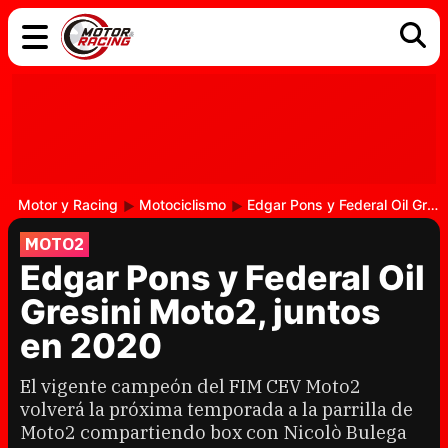
COCHES
ELÉCTRICOS
DGT
TECNOLOGÍA
MOTOS
MOTOGP
RACING
Motor y Racing
Motociclismo
Edgar Pons y Federal Oil Gresini Moto2, juntos en 2020
MOTO2
Edgar Pons y Federal Oil
Gresini Moto2, juntos
en 2020
El vigente campeón del FIM CEV Moto2
volverá la próxima temporada a la parrilla de
Moto2 compartiendo box con Nicolò Bulega