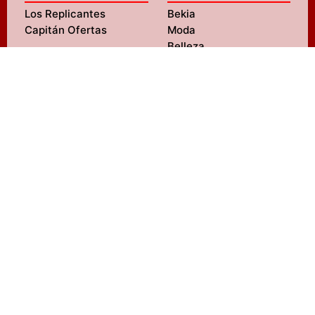
Los Replicantes
Bekia
Capitán Ofertas
Moda
Belleza
Pareja
Padres
Salud
ENTRETENIMIENTO
Mascotas
FormulaTV
Navidad
FormulaTV Empleo
Viajes
eCartelera
Psicología
eCartelera México
Fit
Movie'n'co
Hogar
LIFESTYLE M
SERVICIOS
MENzig
Diseño web
Fitness
SEO
Tecnología
Redes sociales