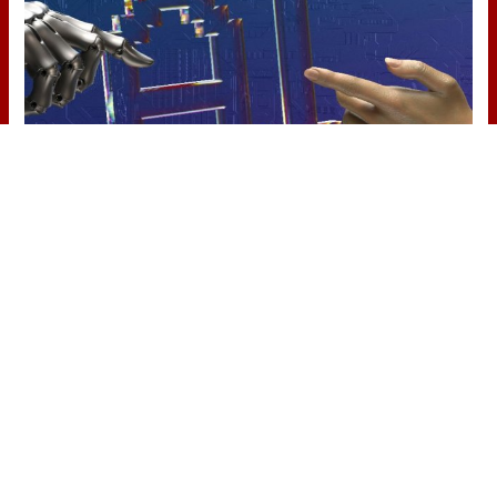
No eran tan locas
¿Sabías que algunas predicciones ya
se cumplieron?