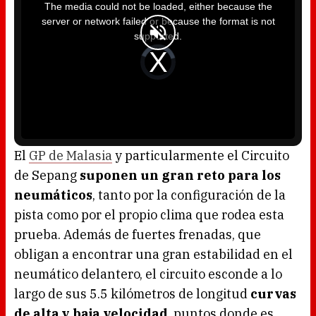
i
The media could not be loaded, either because the
s
i
server or network failed or because the format is not
s
a
supported.
m
o
d
V
a
i
l
d
w
e
i
o
n
P
d
l
o
a
w
y
.
e
r
i
s
l
o
El
GP de Malasia
y particularmente el Circuito
a
d
de Sepang
suponen un gran reto para los
i
n
g
neumáticos
, tanto por la configuración de la
.
pista como por el propio clima que rodea esta
prueba. Además de fuertes frenadas, que
obligan a encontrar una gran estabilidad en el
neumático delantero, el circuito esconde a lo
largo de sus 5.5 kilómetros de longitud
curvas
de alta y baja velocidad
, puntos donde es