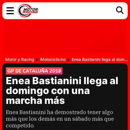
COCHES
ELÉCTRICOS
DGT
TECNOLOGÍA
MOTOS
MOTOGP
RACING
Motor y Racing
Motociclismo
Enea Bastianini llega al domingo con una marcha más
GP DE CATALUÑA 2018
Enea Bastianini llega al
domingo con una
marcha más
Enea Bastianini ha demostrado tener algo
más que los demás en un sábado más que
competido.