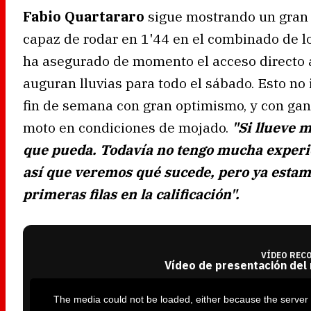
Fabio Quartararo
sigue mostrando un gran e
capaz de rodar en 1'44 en el combinado de l
ha asegurado de momento el acceso directo 
auguran lluvias para todo el sábado. Esto no i
fin de semana con gran optimismo, y con ga
moto en condiciones de mojado.
"Si llueve 
que pueda. Todavía no tengo mucha experie
así que veremos qué sucede, pero ya estamo
primeras filas en la calificación".
VÍDEO REC
Vídeo de presentación del
T
h
i
The media could not be loaded, either because the server 
s
i