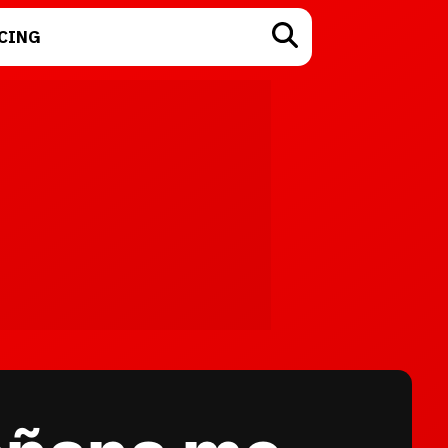
CING
TECNOLOGÍA