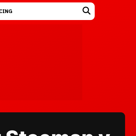
CING
TECNOLOGÍA