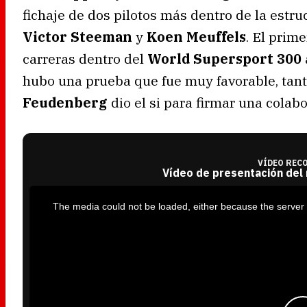
fichaje de dos pilotos más dentro de la estr
Victor Steeman
y
Koen Meuffels
. El prim
carreras dentro del
World Supersport 300
hubo una prueba que fue muy favorable, tant
Feudenberg
dio el si para firmar una colab
VÍDEO REC
Vídeo de presentación del
T
h
i
The media could not be loaded, either because the server 
s
i
s
a
m
o
d
a
l
w
i
n
d
o
w