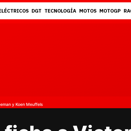
ELÉCTRICOS
DGT
TECNOLOGÍA
MOTOS
MOTOGP
RA
DGT
RACING
eeman y Koen Meuffels