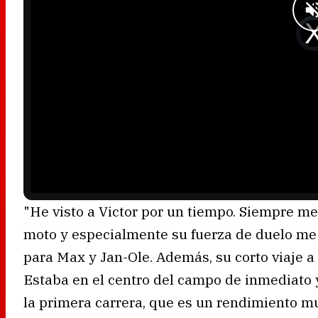
.
V
i
d
e
o
P
l
a
y
e
r
i
s
l
o
a
d
i
n
g
.
"He visto a Victor por un tiempo. Siempre m
moto y especialmente su fuerza de duelo me i
para Max y Jan-Ole. Además, su corto viaje 
Estaba en el centro del campo de inmediato
la primera carrera, que es un rendimiento m