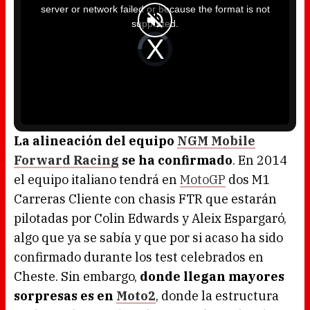
i
server or network failed or because the format is not
s
a
supported.
m
o
d
V
a
i
l
d
w
e
i
o
n
P
d
l
o
a
w
y
.
e
r
i
s
l
o
La alineación del equipo
NGM Mobile
a
d
Forward Racing
se ha confirmado
. En 2014
i
n
g
el equipo italiano tendrá en
MotoGP
dos M1
.
Carreras Cliente con chasis FTR que estarán
pilotadas por Colin Edwards y Aleix Espargaró,
algo que ya se sabía y que por si acaso ha sido
confirmado durante los test celebrados en
Cheste. Sin embargo,
donde llegan mayores
sorpresas es en
Moto2
, donde la estructura