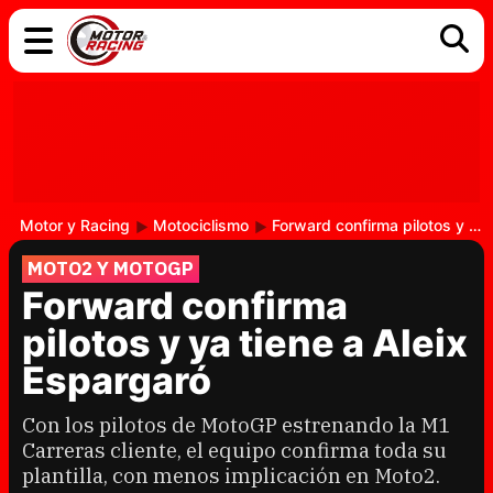
COCHES
ELÉCTRICOS
DGT
TECNOLOGÍA
MOTOS
MOTOGP
RACING
Motor y Racing
Motociclismo
Forward confirma pilotos y ya tiene a Aleix Espargaró
MOTO2 Y MOTOGP
Forward confirma
pilotos y ya tiene a Aleix
Espargaró
Con los pilotos de MotoGP estrenando la M1
Carreras cliente, el equipo confirma toda su
plantilla, con menos implicación en Moto2.