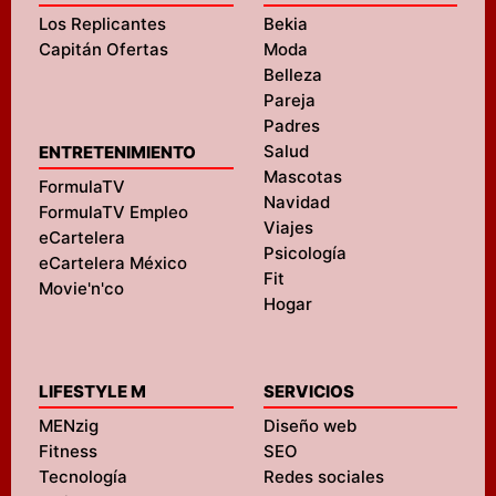
Los Replicantes
Bekia
Capitán Ofertas
Moda
Belleza
Pareja
Padres
Salud
ENTRETENIMIENTO
Mascotas
FormulaTV
Navidad
FormulaTV Empleo
Viajes
eCartelera
Psicología
eCartelera México
Fit
Movie'n'co
Hogar
LIFESTYLE M
SERVICIOS
MENzig
Diseño web
Fitness
SEO
Tecnología
Redes sociales