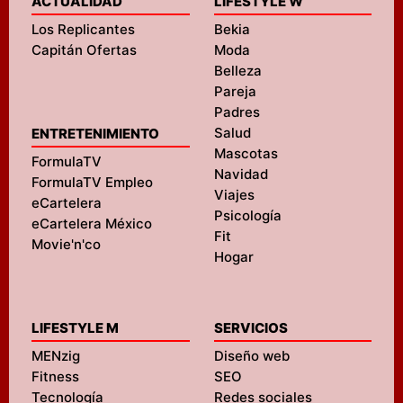
ACTUALIDAD
LIFESTYLE W
Los Replicantes
Bekia
Capitán Ofertas
Moda
Belleza
Pareja
Padres
Salud
ENTRETENIMIENTO
Mascotas
FormulaTV
Navidad
FormulaTV Empleo
Viajes
eCartelera
Psicología
eCartelera México
Fit
Movie'n'co
Hogar
LIFESTYLE M
SERVICIOS
MENzig
Diseño web
Fitness
SEO
Tecnología
Redes sociales