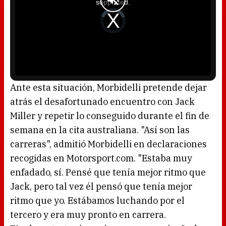
supported.
m
o
d
V
a
i
l
d
w
e
i
o
n
P
d
l
o
a
w
y
.
e
r
i
s
l
o
Ante esta situación, Morbidelli pretende dejar
a
d
atrás el desafortunado encuentro con Jack
i
n
g
Miller y repetir lo conseguido durante el fin de
.
semana en la cita australiana. "Así son las
carreras", admitió Morbidelli en declaraciones
recogidas en Motorsport.com. "Estaba muy
enfadado, sí. Pensé que tenía mejor ritmo que
Jack, pero tal vez él pensó que tenía mejor
ritmo que yo. Estábamos luchando por el
tercero y era muy pronto en carrera.