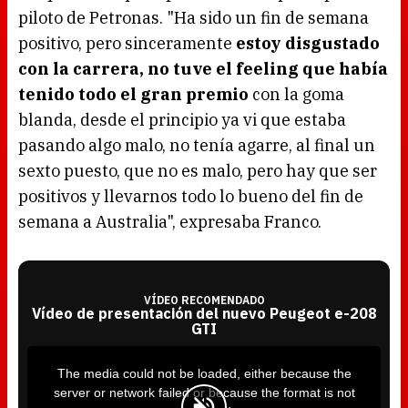
piloto de Petronas. "Ha sido un fin de semana
positivo, pero sinceramente
estoy disgustado
con la carrera, no tuve el feeling que había
tenido todo el gran premio
con la goma
blanda, desde el principio ya vi que estaba
pasando algo malo, no tenía agarre, al final un
sexto puesto, que no es malo, pero hay que ser
positivos y llevarnos todo lo bueno del fin de
semana a Australia", expresaba Franco.
VÍDEO RECOMENDADO
Vídeo de presentación del nuevo Peugeot e-208
GTI
T
h
i
The media could not be loaded, either because the
s
i
server or network failed or because the format is not
s
a