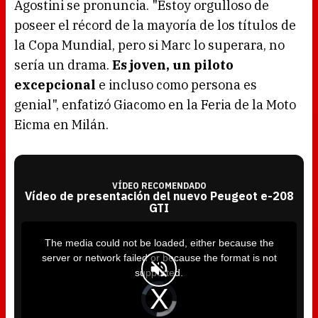
Agostini se pronuncia. "Estoy orgulloso de
poseer el récord de la mayoría de los títulos de
la Copa Mundial, pero si Marc lo superara, no
sería un drama.
Es joven, un piloto
excepcional
e incluso como persona es
genial", enfatizó Giacomo en la Feria de la Moto
Eicma en Milán.
VÍDEO RECOMENDADO
Vídeo de presentación del nuevo Peugeot e-208
GTI
T
h
i
The media could not be loaded, either because the
s
i
server or network failed or because the format is not
s
a
supported.
m
o
d
V
a
i
l
d
w
e
i
o