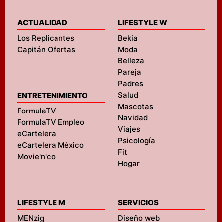
ACTUALIDAD
LIFESTYLE W
Los Replicantes
Bekia
Capitán Ofertas
Moda
Belleza
Pareja
Padres
Salud
ENTRETENIMIENTO
Mascotas
FormulaTV
Navidad
FormulaTV Empleo
Viajes
eCartelera
Psicología
eCartelera México
Fit
Movie'n'co
Hogar
LIFESTYLE M
SERVICIOS
MENzig
Diseño web