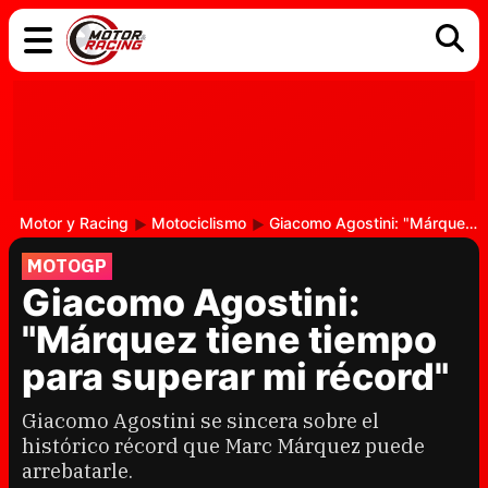
COCHES
ELÉCTRICOS
DGT
TECNOLOGÍA
MOTOS
MOTOGP
RACING
Motor y Racing
Motociclismo
Giacomo Agostini: "Márquez tiene tiempo para superar mi récord"
MOTOGP
Giacomo Agostini:
"Márquez tiene tiempo
para superar mi récord"
Giacomo Agostini se sincera sobre el
histórico récord que Marc Márquez puede
arrebatarle.