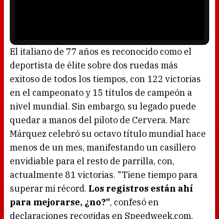
n
P
d
l
o
a
w
y
.
e
r
i
s
l
o
El italiano de 77 años es reconocido como el
a
d
deportista de élite sobre dos ruedas más
i
n
g
exitoso de todos los tiempos, con 122 victorias
.
en el campeonato y 15 títulos de campeón a
nivel mundial. Sin embargo, su legado puede
quedar a manos del piloto de Cervera. Marc
Márquez celebró su octavo título mundial hace
menos de un mes, manifestando un casillero
envidiable para el resto de parrilla, con,
actualmente 81 victorias. "Tiene tiempo para
superar mi récord.
Los registros están ahí
para mejorarse, ¿no?"
, confesó en
declaraciones recogidas en Speedweek.com.