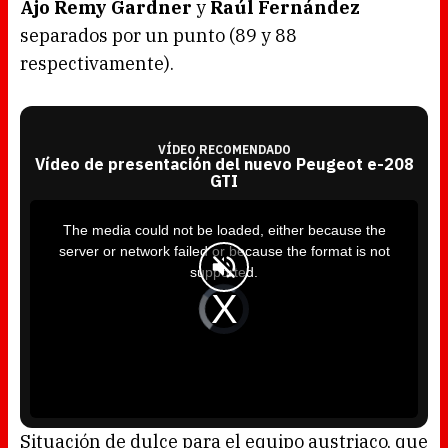
Ajo Remy Gardner
y
Raúl Fernández
separados por un punto (89 y 88
respectivamente).
VÍDEO RECOMENDADO
Vídeo de presentación del nuevo Peugeot e-208
GTI
T
h
i
The media could not be loaded, either because the
s
i
server or network failed or because the format is not
s
a
supported.
m
o
d
V
a
i
l
d
w
e
i
o
n
P
d
l
o
a
w
y
.
e
r
i
s
l
o
Situación de dulce para el equipo austriaco, que
a