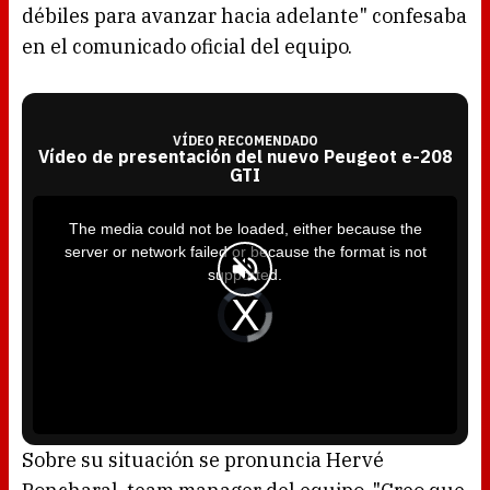
débiles para avanzar hacia adelante" confesaba
en el comunicado oficial del equipo.
VÍDEO RECOMENDADO
Vídeo de presentación del nuevo Peugeot e-208
GTI
T
h
i
The media could not be loaded, either because the
s
i
server or network failed or because the format is not
s
a
supported.
m
o
d
V
a
i
l
d
w
e
i
o
n
P
d
l
o
a
w
y
.
e
r
i
s
l
o
Sobre su situación se pronuncia Hervé
a
d
i