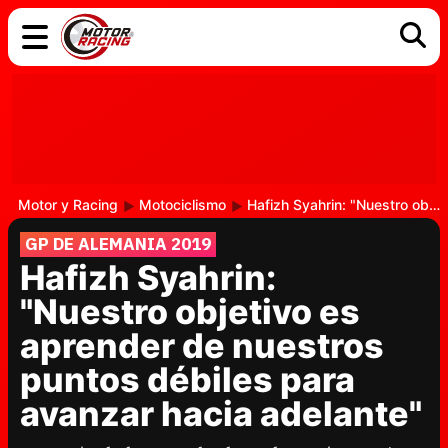
COCHES
ELÉCTRICOS
DGT
TECNOLOGÍA
MOTOS
MOTOGP
RACING
Motor y Racing
Motociclismo
Hafizh Syahrin: "Nuestro objetivo es aprender de nuestros puntos débiles para avanzar hacia adelante"
GP DE ALEMANIA 2019
Hafizh Syahrin:
"Nuestro objetivo es
aprender de nuestros
puntos débiles para
avanzar hacia adelante"