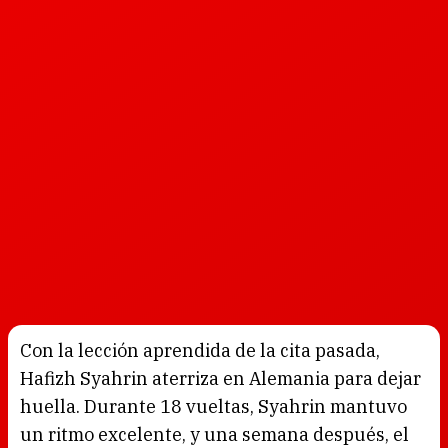
Con la lección aprendida de la cita pasada,
Hafizh Syahrin aterriza en Alemania para dejar
huella. Durante 18 vueltas, Syahrin mantuvo
un ritmo excelente, y una semana después, el