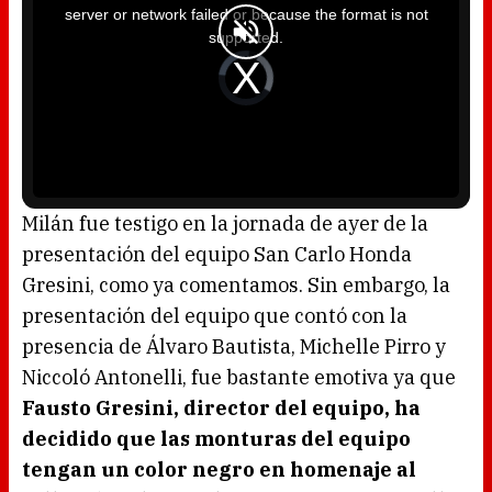
i
server or network failed or because the format is not
s
a
supported.
m
o
d
V
a
i
l
d
w
e
i
o
n
P
d
l
o
a
w
y
.
e
r
i
s
l
o
Milán fue testigo en la jornada de ayer de la
a
d
presentación del equipo San Carlo Honda
i
n
g
Gresini, como ya comentamos. Sin embargo, la
.
presentación del equipo que contó con la
presencia de Álvaro Bautista, Michelle Pirro y
Niccoló Antonelli, fue bastante emotiva ya que
Fausto Gresini, director del equipo, ha
decidido que las monturas del equipo
tengan un color negro en homenaje al