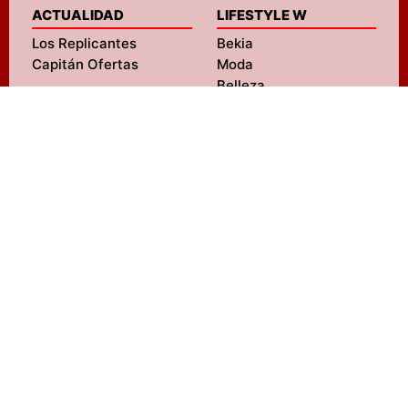
ACTUALIDAD
LIFESTYLE W
Los Replicantes
Bekia
Capitán Ofertas
Moda
Belleza
Pareja
Padres
Salud
ENTRETENIMIENTO
Mascotas
FormulaTV
Navidad
FormulaTV Empleo
Viajes
eCartelera
Psicología
eCartelera México
Fit
Movie'n'co
Hogar
LIFESTYLE M
SERVICIOS
MENzig
Diseño web
Fitness
SEO