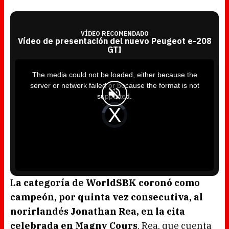
VÍDEO RECOMENDADO
Vídeo de presentación del nuevo Peugeot e-208
GTI
T
h
i
The media could not be loaded, either because the
s
i
server or network failed or because the format is not
s
a
supported.
m
o
d
V
a
i
l
d
w
e
i
o
n
P
d
l
o
a
w
y
.
e
r
i
s
l
o
L
a categoría de WorldSBK coronó como
a
d
campeón, por quinta vez consecutiva, al
i
n
g
norirlandés Jonathan Rea, en la cita
.
celebrada en Magny Cours
. Rea, que cuenta