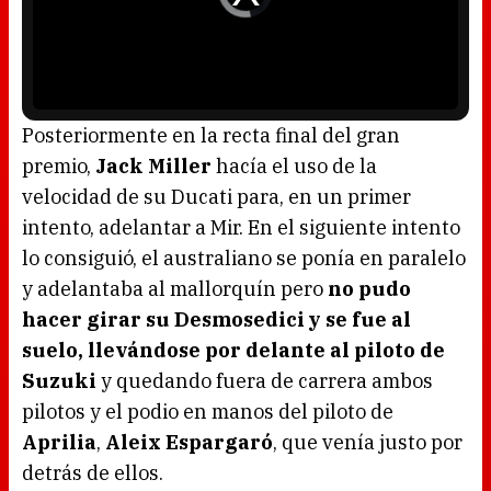
w
e
i
o
n
P
d
l
o
a
w
y
.
e
r
i
s
l
o
Posteriormente en la recta final del gran
a
d
premio,
Jack Miller
hacía el uso de la
i
n
g
velocidad de su Ducati para, en un primer
.
intento, adelantar a Mir. En el siguiente intento
lo consiguió, el australiano se ponía en paralelo
y adelantaba al mallorquín pero
no pudo
hacer girar su Desmosedici y se fue al
suelo, llevándose por delante al piloto de
Suzuki
y quedando fuera de carrera ambos
pilotos y el podio en manos del piloto de
Aprilia
,
Aleix Espargaró
, que venía justo por
detrás de ellos.