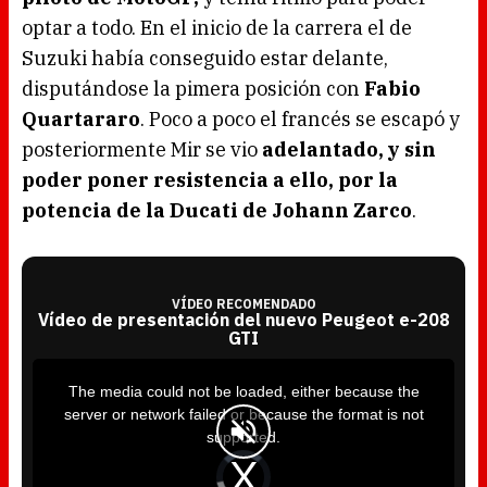
optar a todo. En el inicio de la carrera el de
Suzuki había conseguido estar delante,
disputándose la pimera posición con
Fabio
Quartararo
. Poco a poco el francés se escapó y
posteriormente Mir se vio
adelantado, y sin
poder poner resistencia a ello, por la
potencia de la Ducati de Johann Zarco
.
VÍDEO RECOMENDADO
Vídeo de presentación del nuevo Peugeot e-208
GTI
T
h
i
The media could not be loaded, either because the
s
i
server or network failed or because the format is not
s
a
supported.
m
o
d
V
a
i
l
d