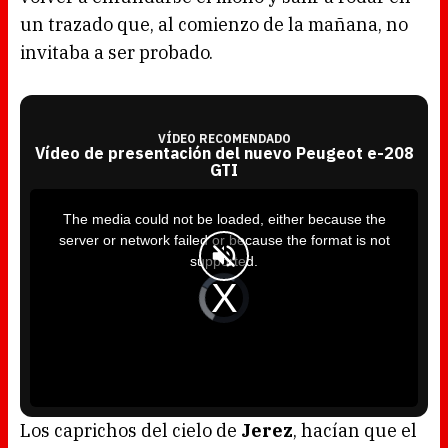
un trazado que, al comienzo de la mañana, no
invitaba a ser probado.
VÍDEO RECOMENDADO
Vídeo de presentación del nuevo Peugeot e-208
GTI
T
h
i
The media could not be loaded, either because the
s
i
server or network failed or because the format is not
s
a
supported.
m
o
d
V
a
i
l
d
w
e
i
o
n
P
d
l
o
a
w
y
.
e
r
i
s
l
o
Los caprichos del cielo de
Jerez
, hacían que el
a
d