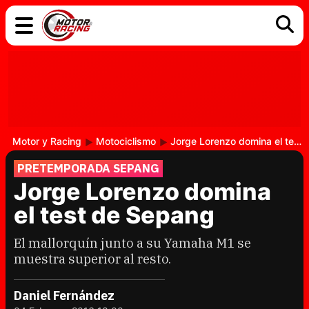
COCHES
ELÉCTRICOS
DGT
TECNOLOGÍA
MOTOS
MOTOGP
RACING
Motor y Racing
Motociclismo
Jorge Lorenzo domina el test de Sepang
PRETEMPORADA SEPANG
Jorge Lorenzo domina
el test de Sepang
El mallorquín junto a su Yamaha M1 se
muestra superior al resto.
Daniel Fernández