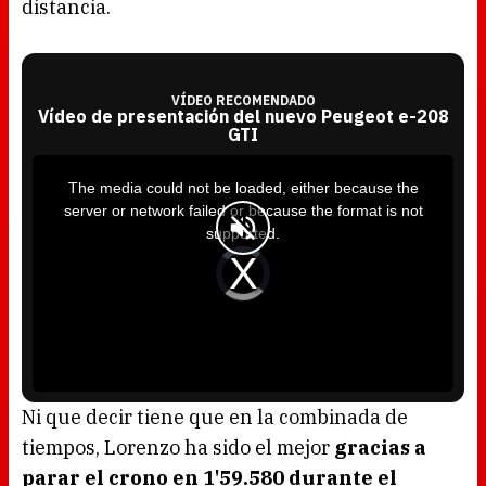
distancia.
VÍDEO RECOMENDADO
Vídeo de presentación del nuevo Peugeot e-208
GTI
T
h
i
The media could not be loaded, either because the
s
i
server or network failed or because the format is not
s
a
supported.
m
o
d
V
a
i
l
d
w
e
i
o
n
P
d
l
o
a
w
y
.
e
r
i
s
l
o
Ni que decir tiene que en la combinada de
a
d
tiempos, Lorenzo ha sido el mejor
gracias a
i
n
g
parar el crono en 1'59.580 durante el
.