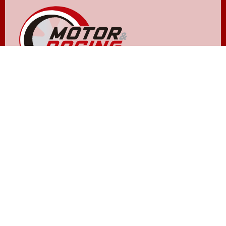
NOXVO © 2011 - 2026
Quiénes somos
Aviso legal
Gestionar cookies y privacidad
Política de privacidad
Política de cookies
Contactar
Publicidad
Hemeroteca
ACTUALIDAD
LIFESTYLE W
Los Replicantes
Bekia
Capitán Ofertas
Moda