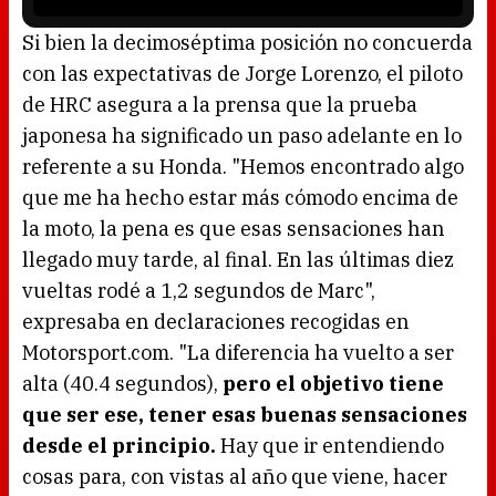
i
s
l
o
Si bien la decimoséptima posición no concuerda
a
d
con las expectativas de Jorge Lorenzo, el piloto
i
n
g
de HRC asegura a la prensa que la prueba
.
japonesa ha significado un paso adelante en lo
referente a su Honda. "Hemos encontrado algo
que me ha hecho estar más cómodo encima de
la moto, la pena es que esas sensaciones han
llegado muy tarde, al final. En las últimas diez
vueltas rodé a 1,2 segundos de Marc",
expresaba en declaraciones recogidas en
Motorsport.com. "La diferencia ha vuelto a ser
alta (40.4 segundos),
pero el objetivo tiene
que ser ese, tener esas buenas sensaciones
desde el principio.
Hay que ir entendiendo
cosas para, con vistas al año que viene, hacer