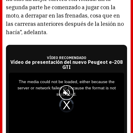
segunda parte he comenzado a jugar con la
moto, a derrapar en las frenadas, cosa que en
las carreras anteriores después de la lesión no
hacía", adelanta.
VÍDEO RECOMENDADO
Vídeo de presentación del nuevo Peugeot e-208
GTI
T
h
i
The media could not be loaded, either because the
s
i
server or network failed or because the format is not
s
a
supported.
m
o
d
V
a
i
l
d
w
e
i
o
n
P
d
l
o
a
w
y
.
e
r