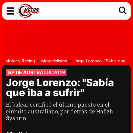
COCHES
ELÉCTRICOS
DGT
TECNOLOGÍA
MOTOS
MOTOGP
RACING
Motor y Racing
Motociclismo
Jorge Lorenzo: "Sabía que iba a sufrir"
GP DE AUSTRALIA 2019
Jorge Lorenzo: "Sabía
que iba a sufrir"
El balear certificó el último puesto en el
circuito australiano, por detrás de Hafizh
Syahrin.