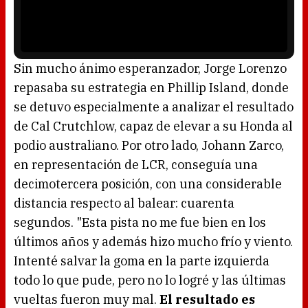
n
P
d
l
o
a
w
y
.
e
r
i
s
l
o
Sin mucho ánimo esperanzador, Jorge Lorenzo
a
d
repasaba su estrategia en Phillip Island, donde
i
n
g
se detuvo especialmente a analizar el resultado
.
de Cal Crutchlow, capaz de elevar a su Honda al
podio australiano. Por otro lado, Johann Zarco,
en representación de LCR, conseguía una
decimotercera posición, con una considerable
distancia respecto al balear: cuarenta
segundos. "Esta pista no me fue bien en los
últimos años y además hizo mucho frío y viento.
Intenté salvar la goma en la parte izquierda
todo lo que pude, pero no lo logré y las últimas
vueltas fueron muy mal.
El resultado es