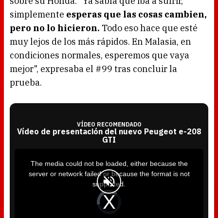
sobre su Honda. "Ya sabía que iba a sufrir,
simplemente
esperas que las cosas cambien,
pero no lo hicieron.
Todo eso hace que esté
muy lejos de los más rápidos. En Malasia, en
condiciones normales, esperemos que vaya
mejor", expresaba el #99 tras concluir la
prueba.
VÍDEO RECOMENDADO
Vídeo de presentación del nuevo Peugeot e-208
GTI
T
h
i
The media could not be loaded, either because the
s
i
server or network failed or because the format is not
s
a
supported.
m
o
d
V
a
i
l
d
w
e
i
o