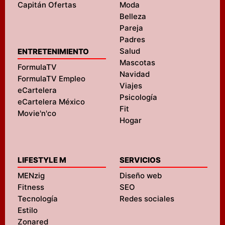
Capitán Ofertas
Moda
Belleza
Pareja
Padres
Salud
ENTRETENIMIENTO
Mascotas
FormulaTV
Navidad
FormulaTV Empleo
Viajes
eCartelera
Psicología
eCartelera México
Fit
Movie'n'co
Hogar
LIFESTYLE M
SERVICIOS
MENzig
Diseño web
Fitness
SEO
Tecnología
Redes sociales
Estilo
Zonared