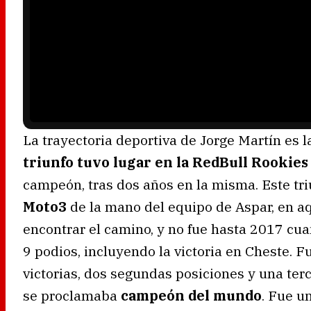
a
y
e
r
i
s
l
o
a
d
i
n
g
.
La trayectoria deportiva de Jorge Martín es l
triunfo tuvo lugar en la RedBull Rookies
campeón, tras dos años en la misma. Este triu
Moto3
de la mano del equipo de Aspar, en a
encontrar el camino, y no fue hasta 2017 cua
9 podios, incluyendo la victoria en Cheste. F
victorias, dos segundas posiciones y una ter
se proclamaba
campeón del mundo
. Fue u