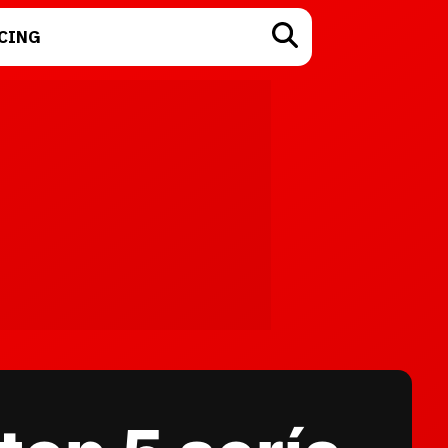
CING
TECNOLOGÍA