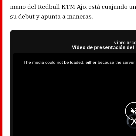
mano del Redbull KTM Ajo, está cuajando un
su debut y apunta a maneras.
VÍDEO REC
Vídeo de presentación del
T
h
i
The media could not be loaded, either because the server 
s
i
s
a
m
o
d
a
l
w
i
n
d
o
w
.
V
i
d
e
o
P
l