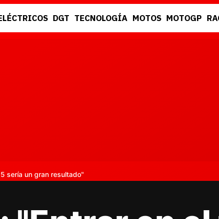
ELÉCTRICOS
DGT
TECNOLOGÍA
MOTOS
MOTOGP
RA
DGT
RACING
 5 sería un gran resultado"