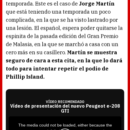
temporada. Este es el caso de
Jorge Martín
que está teniendo una temporada un poco
complicada, en la que se ha visto lastrado por
una lesión. El español, espera poder quitarse la
espinita de la pasada edición del Gran Premio
de Malasia, en la que se marchó a casa con un
cero más en su casillero.
Martín se muestra
seguro de cara a esta cita, en la que lo dará
todo para intentar repetir el podio de
Phillip Island.
VÍDEO RECOMENDADO
Vídeo de presentación del nuevo Peugeot e-208
GTI
T
h
i
The media could not be loaded, either because the
s
i