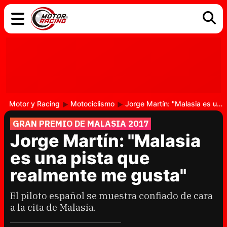
COCHES
ELÉCTRICOS
DGT
TECNOLOGÍA
MOTOS
MOTOGP
RACING
Motor y Racing
Motociclismo
Jorge Martín: "Malasia es una pista que realmente me gusta"
GRAN PREMIO DE MALASIA 2017
Jorge Martín: "Malasia
es una pista que
realmente me gusta"
El piloto español se muestra confiado de cara
a la cita de Malasia.