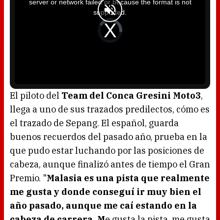
server or network failed or because the format is not
s
a
supported.
m
o
d
V
a
i
l
d
w
e
i
o
n
P
d
l
o
a
w
y
.
e
r
i
s
l
o
El piloto del
Team del Conca Gresini Moto3
,
a
d
llega a uno de sus trazados predilectos, cómo es
i
n
g
el trazado de Sepang. El español, guarda
.
buenos recuerdos del pasado año, prueba en la
que pudo estar luchando por las posiciones de
cabeza, aunque finalizó antes de tiempo el Gran
Premio. "
Malasia es una pista que realmente
me gusta y donde conseguí ir muy bien el
año pasado, aunque me caí estando en la
cabeza de carrera. M
e gusta la pista, me gusta