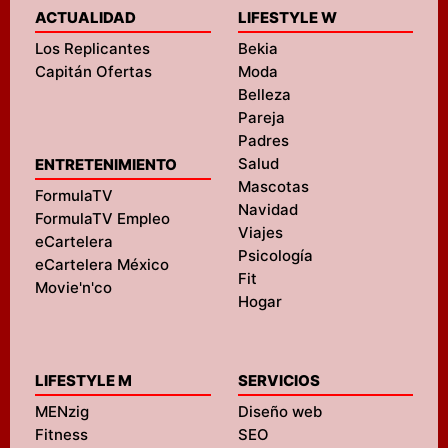
ACTUALIDAD
LIFESTYLE W
Los Replicantes
Bekia
Capitán Ofertas
Moda
Belleza
Pareja
Padres
Salud
ENTRETENIMIENTO
Mascotas
FormulaTV
Navidad
FormulaTV Empleo
Viajes
eCartelera
Psicología
eCartelera México
Fit
Movie'n'co
Hogar
LIFESTYLE M
SERVICIOS
MENzig
Diseño web
Fitness
SEO