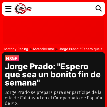
COCHES
ELÉCTRICOS
DGT
TECNOLOGÍA
MOTOS
MOTOGP
RACING
Motor y Racing
Motociclismo
Jorge Prado: "Espero que sea un bonito fin de semana"
MXGP
Jorge Prado: "Espero
que sea un bonito fin de
semana"
Jorge Prado se prepara para ser partícipe de la
cita de Calatayud en el Campeonato de España
de MX.