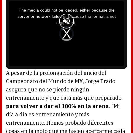
T
h
i
The media could not be loaded, either because the
s
i
server or network failed or because the format is not
s
a
supported.
m
o
d
V
a
i
l
d
w
e
i
o
n
P
d
l
o
a
w
y
.
e
r
i
s
l
o
A pesar de la prolongación del inicio del
a
d
Campeonato del Mundo de MX, Jorge Prado
i
n
g
asegura que no se pierde ningún
.
entrenamiento y que está más que preparado
para volver a dar el 100% en la arena
. "Mi
día a día es entrenamiento y más
entrenamiento. Hemos probado diferentes
cosas en la moto que me hacen acercarme cada