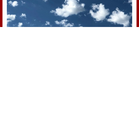
No es tu imaginación
¿Ves caras en enchufes, coches o
nubes? Tiene explicación