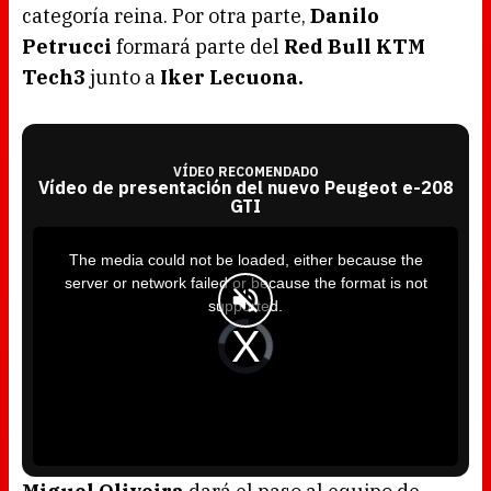
categoría reina. Por otra parte,
Danilo
Petrucci
formará parte del
Red Bull KTM
Tech3
junto a
Iker Lecuona.
VÍDEO RECOMENDADO
Vídeo de presentación del nuevo Peugeot e-208
GTI
T
h
i
The media could not be loaded, either because the
s
i
server or network failed or because the format is not
s
a
supported.
m
o
d
V
a
i
l
d
w
e
i
o
n
P
d
l
o
a
w
y
.
e
r
i
s
l
o