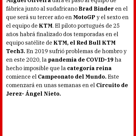
Miguel Oliveira
dará el paso al equipo de
a
d
fábrica junto al sudafricano
Brad Binder
en el
i
n
g
que será su tercer año en
MotoGP
y el sexto en
.
el equipo de
KTM
. El piloto portugués de 25
años habrá finalizado dos temporadas en el
equipo satélite de
KTM, el Red Bull KTM
Tech3.
En 2019 sufrió problemas de hombro y
en este 2020, la
pandemia de COVID-19
ha
hecho imposible que la
categoría reina
comience el
Campeonato del Mundo.
Este
comenzará en unas semanas en el
Circuito de
Jerez- Ángel Nieto.