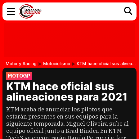
COCHES
ELÉCTRICOS
DGT
TECNOLOGÍA
MOTOS
MOTOGP
RACING
Motor y Racing
Motociclismo
KTM hace oficial sus alineaciones para 2021
MOTOGP
KTM hace oficial sus
alineaciones para 2021
KTM acaba de anunciar los pilotos que
estarán presentes en sus equipos para la
siguiente temporada. Miguel Oliveira sube al
equipo oficial junto a Brad Binder. En KTM
Tech3 se encontrarán Danilo Petrucci e Iker