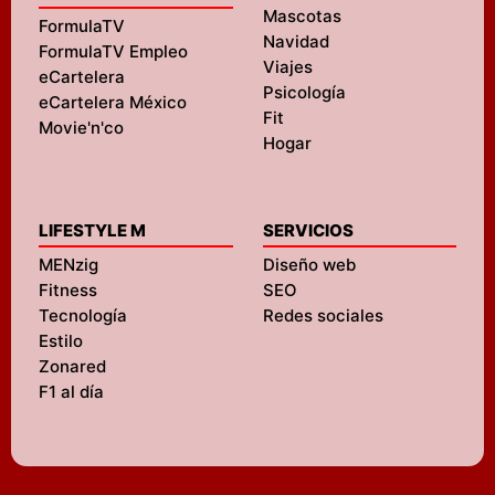
Mascotas
FormulaTV
Navidad
FormulaTV Empleo
Viajes
eCartelera
Psicología
eCartelera México
Fit
Movie'n'co
Hogar
LIFESTYLE M
SERVICIOS
MENzig
Diseño web
Fitness
SEO
Tecnología
Redes sociales
Estilo
Zonared
F1 al día