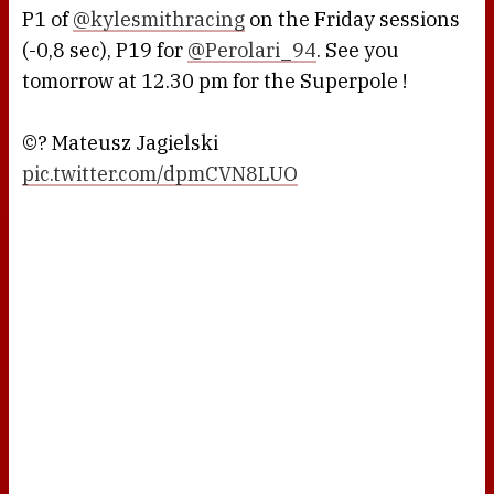
P1 of
@kylesmithracing
on the Friday sessions
(-0,8 sec), P19 for
@Perolari_94
. See you
tomorrow at 12.30 pm for the Superpole !
©? Mateusz Jagielski
pic.twitter.com/dpmCVN8LUO