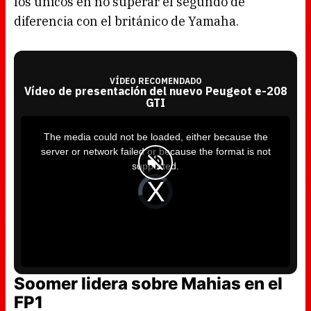
los únicos en no superar el segundo de
diferencia con el británico de Yamaha.
VÍDEO RECOMENDADO
Vídeo de presentación del nuevo Peugeot e-208
GTI
T
h
i
The media could not be loaded, either because the
s
i
server or network failed or because the format is not
s
a
supported.
m
o
d
V
a
i
l
d
w
e
i
o
n
P
d
l
o
a
w
y
.
e
r
i
s
l
Soomer lidera sobre Mahias en el
o
a
d
FP1
i
n