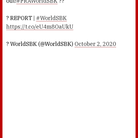
out!
#FRAWorldSBK
??
? REPORT |
#WorldSBK
https://t.co/eU4m8OaUkU
? WorldSBK (@WorldSBK)
October 2, 2020