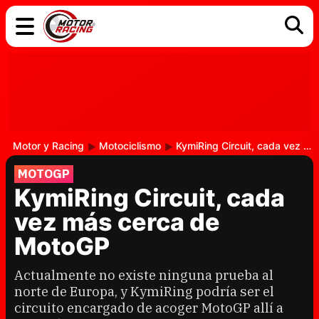
COCHES
ELÉCTRICOS
DGT
TECNOLOGÍA
MOTOS
MOTOGP
RACING
Motor y Racing
Motociclismo
KymiRing Circuit, cada vez más cerca de MotoGP
MOTOGP
KymiRing Circuit, cada
vez más cerca de
MotoGP
Actualmente no existe ninguna prueba al
norte de Europa, y KymiRing podría ser el
circuito encargado de acoger MotoGP allí a