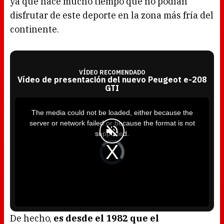
ya que hace mucho tiempo que no podían
disfrutar de este deporte en la zona más fría del
continente.
VÍDEO RECOMENDADO
Vídeo de presentación del nuevo Peugeot e-208
GTI
T
h
i
The media could not be loaded, either because the
s
i
server or network failed or because the format is not
s
a
supported.
m
o
d
V
a
i
l
d
w
e
i
o
n
P
d
l
o
a
w
y
.
e
r
i
s
l
o
De hecho,
es desde el 1982 que el
a